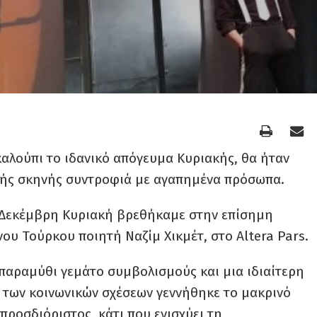
αλούπι το ιδανικό απόγευμα Κυριακής, θα ήταν
κής σκηνής συντροφιά με αγαπημένα πρόσωπα.
υ Δεκέμβρη Κυριακή βρεθήκαμε στην επίσημη
υ Τούρκου ποιητή Ναζίμ Χικμέτ, στο Altera Pars.
 παραμύθι γεμάτο συμβολισμούς και μια ιδιαίτερη
ι των κοινωνικών σχέσεων γεννήθηκε το μακρινό
προσδιόριστος, κάτι που ενισχύει τη