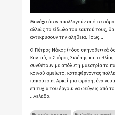
Μονάχα όταν απαλλαγούν από τα αόρα
αλλιώς το είδωλο του εαυτού τους, θα
αντικρύσουν την αλήθεια. Ίσως…
Ο Πέτρος Νάκος (τόσο σκηνοθετικά όσο
Κοντού, ο Σπύρος Σιδέρης και ο Ηλίας
συνθέτουν με απόλυτη μαεστρία το πα
κοινού αμείωτο, καταφέρνοντας πολλέ
παπούτσια. Αρκεί μια φράση, ένα νεύμα
επιτυχία του έργου: να φεύγεις από το
…γελάδα.
Αγγελική Κοντού
Ελπίδα Πουρναρά