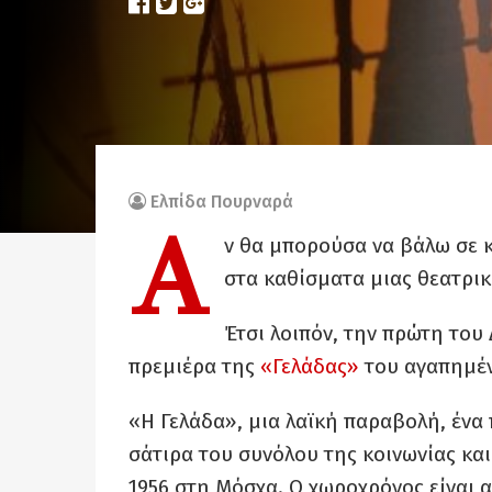
Ελπίδα Πουρναρά
Α
ν θα μπορούσα να βάλω σε κ
στα καθίσματα μιας θεατρι
Έτσι λοιπόν, την πρώτη το
πρεμιέρα της
«Γελάδας»
του αγαπημένο
«Η Γελάδα», μια λαϊκή παραβολή, ένα
σάτιρα του συνόλου της κοινωνίας κα
1956 στη Μόσχα. Ο χωροχρόνος είναι α