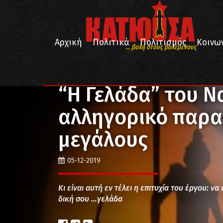
Αρχική
Πολιτικά
Πολιτισμός
Κοινω
... βολή στους βολεμένους
/
/
/
Αρχική
Πολιτισμός
Θέατρο
“Η Γελάδα” του Να
“Η Γελάδα” του Να
αλληγορικό παραμ
μεγάλους
05-12-2019
Κι είναι αυτή εν τέλει η επιτυχία του έργου: ν
δική σου …γελάδα