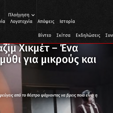
Πλοήγηση
νία
Λογοτεχνία
Απόψεις
Ιστορία
ζίμ Χικμέτ – Ένα αλληγορικό παραμύθι για μικρούς και μεγάλους
Βίντεο
Σκίτσα
Εκδηλώσεις
Συν
ζίμ Χικμέτ – Ένα
ύθι για μικρούς και
α φεύγεις από το θέατρο ψάχνοντας να βρεις ποια είναι η