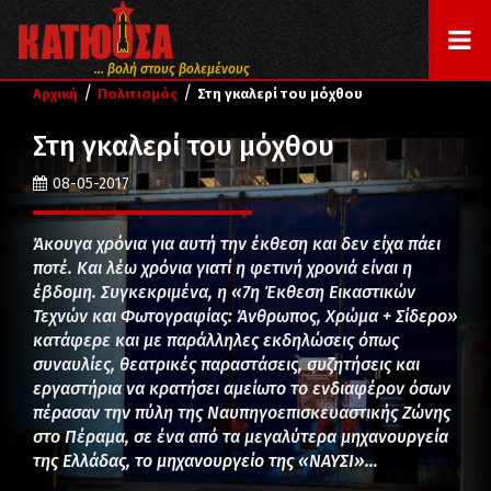
... βολή στους βολεμένους
/
/
Αρχική
Πολιτισμός
Στη γκαλερί του μόχθου
Στη γκαλερί του μόχθου
08-05-2017
Άκουγα χρόνια για αυτή την έκθεση και δεν είχα πάει
ποτέ. Και λέω χρόνια γιατί η φετινή χρονιά είναι η
έβδομη. Συγκεκριμένα, η «7η Έκθεση Εικαστικών
Τεχνών και Φωτογραφίας: Άνθρωπος, Χρώμα + Σίδερο»
κατάφερε και με παράλληλες εκδηλώσεις όπως
συναυλίες, θεατρικές παραστάσεις, συζητήσεις και
εργαστήρια να κρατήσει αμείωτο το ενδιαφέρον όσων
πέρασαν την πύλη της Ναυπηγοεπισκευαστικής Ζώνης
στο Πέραμα, σε ένα από τα μεγαλύτερα μηχανουργεία
της Ελλάδας, το μηχανουργείο της «ΝΑΥΣΙ»…