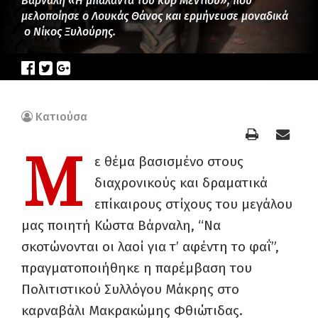
Βάρναλη «Η μπαλάντα του κυρ Μέντιου», που
μελοποίησε ο Λουκάς Θάνος και ερμήνευσε μοναδικά
ο Νίκος Ξυλούρης.
Κατιούσα
Μ
ε θέμα βασισμένο στους
διαχρονικούς και δραματικά
επίκαιρους στίχους του μεγάλου
μας ποιητή Κώστα Βάρναλη, “Να
σκοτώνονται οι λαοί για τ’ αφέντη το φαΐ”,
πραγματοποιήθηκε η παρέμβαση του
Πολιτιστικού Συλλόγου Μάκρης στο
καρναβάλι Μακρακώμης Φθιώτιδας.