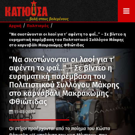
... βολή στους βολεμένους
/
/
Αρχική
Πολιτισμός
“Να σκοτώνονται οι λαοί για τ’ αφέντη το φαΐ…” – Σε βίντεο η
ευρηματική παρέμβαση του Πολιτιστικού Συλλόγου Μάκρης
στο καρναβάλι Μακρακώμης Φθιώτιδας
“Να σκοτώνονται οι λαοί για τ’
αφέντη το φαΐ…” – Σε βίντεο η
ευρηματική παρέμβαση του
Πολιτιστικού Συλλόγου Μάκρης
στο καρναβάλι Μακρακώμης
Φθιώτιδας
11-03-2023
Οι στίχοι προέρχονται από το ποίημα του Κώστα