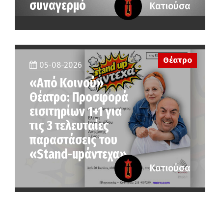
συναγερμό
Κατιούσα
Θέατρο
05-08-2026
«Από Κοινού»
Θέατρο: Προσφορά
εισιτηρίων 1+1 για
τις 3 τελευταίες
παραστάσεις του
«Stand-upάντεχα»
Κατιούσα