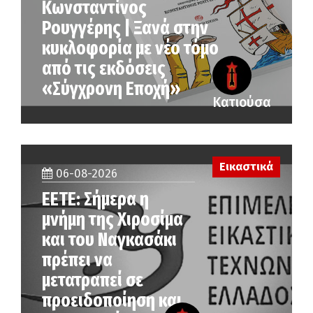
Κωνσταντίνος
Ρουγγέρης | Ξανά στην
κυκλοφορία με νέο τόμο
από τις εκδόσεις
«Σύγχρονη Εποχή»
Κατιούσα
Εικαστικά
06-08-2026
ΕΕΤΕ: Σήμερα η
μνήμη της Χιροσίμα
και του Ναγκασάκι
πρέπει να
μετατραπεί σε
προειδοποίηση και