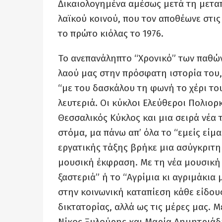
Δικαιολογημένα αμέσως μετά τη μεταπ
λαϊκού κοινού, που τον αποθέωνε στι
το πρώτο κιόλας το 1976.
Το ανεπανάληπτο “Χρονικό” των παθών
λαού μας στην πρόσφατη ιστορία του,
“με του δασκάλου τη φωνή το χέρι του
λευτεριά. Οι κύκλοι Ελεύθεροι Πολιορ
Θεσσαλικός Κύκλος και μια σειρά νέα 
στόμα, μα πάνω απ’ όλα το “εμείς είμα
εργατικής τάξης βρήκε μια ασύγκριτη
μουσική έκφραση. Με τη νέα μουσική 
ξαστεριά” ή το “Αγρίμια κι αγριμάκια
στην κοινωνική καταπίεση κάθε είδους
δικτατορίας, αλλά ως τις μέρες μας. 
Νίκος Ξυλούρης και Μαρία Δημητριάδη