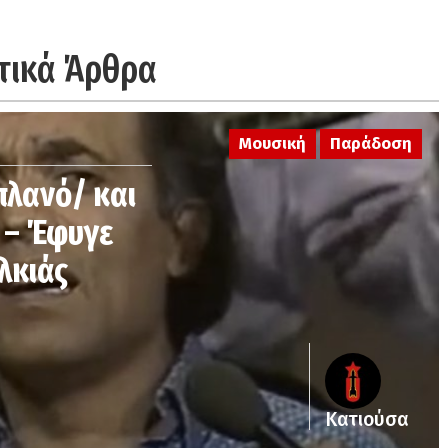
τικά Άρθρα
Μουσική
Παράδοση
πλανό/ και
 – Έφυγε
λκιάς
Κατιούσα