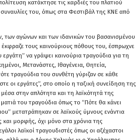
ολίτευση κατάκτησε τις καρδιές του πλατιού
ς συναυλίες του, όπως στα Φεστιβάλ της ΚΝΕ από
, των αγώνων και των ιδανικών του βασανισμένου
 έκφραζε τους καινούριους πόθους του, έσπρωχνε
 εργάτη” να γράψει καινούρια τραγούδια για τη
κημένοι, Μετανάστες, Ιθαγένεια, Θητεία,
τότε τραγούδια του συνθέτη γύριζαν σε κάθε
στε οι εργάτες”, στο οποίο η ταξική συνείδηση της
 μέσα στην απλότητα και τη λαϊκότητά της
ματιά του τραγούδια όπως το “Πότε θα κάνει
 μου” μετατράπηκαν σε λαϊκούς ύμνους ενάντια
 και μορφής, όχι μόνο στα χρόνια της
Μεγάλοι λαϊκοί τραγουδιστές όπως οι αξέχαστοι
, αλλά και ο Λάκης Χαλκιάς κι ο Χαράλαμπος