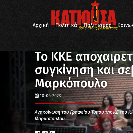
Αρχική
Πολιτικά
Πολιτισμός
Κοινω
... βολή στους βολεμένους
/
/
/
Αρχική
Πολιτισμός
Μουσική
Το ΚΚΕ αποχαιρε
Το ΚΚΕ αποχαιρετ
συγκίνηση και σε
Μαρκόπουλο
10-06-2023
Ανακοίνωση του Γραφείου Τύπου της ΚΕ του ΚΚ
Μαρκόπουλου