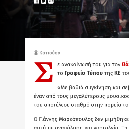
Κατιούσα
Σ
ε ανακοίνωσή του για τον
θά
το
Γραφείο Τύπου
της
ΚΕ
το
«Με βαθιά συγκίνηση και σ
έναν από τους μεγαλύτερους μουσικοσ
του αποτέλεσε σταθμό στην πορεία το
Ο Γιάννης Μαρκόπουλος δεν μιμήθηκε
αυτή με αναπόληση και νοσταλγία. Τη