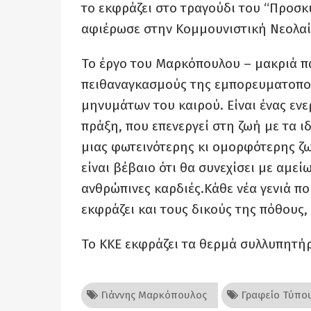
το εκφράζει στο τραγούδι του “Προσκ
αφιέρωσε στην Κομμουνιστική Νεολαία
Το έργο του Μαρκόπουλου – μακριά πά
πειθαναγκασμούς της εμπορευματοποί
μηνυμάτων του καιρού. Είναι ένας εν
πράξη, που επενεργεί στη ζωή με τα ι
μιας φωτεινότερης κι ομορφότερης ζωή
είναι βέβαιο ότι θα συνεχίσει με αμεί
ανθρώπινες καρδιές.Κάθε νέα γενιά που
εκφράζει και τους δικούς της πόθους,
Το ΚΚΕ εκφράζει τα θερμά συλλυπητήρι
Γιάννης Μαρκόπουλος
Γραφείο Τύπου