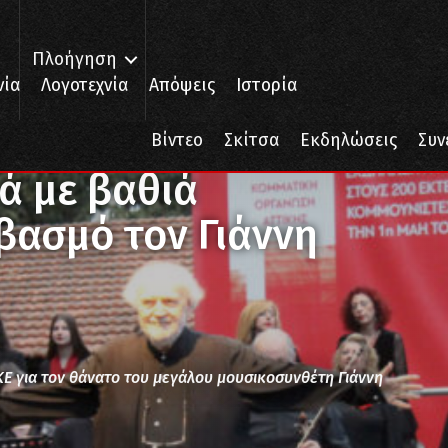
Πλοήγηση
νία
Λογοτεχνία
Απόψεις
Ιστορία
τά με βαθιά συγκίνηση και σεβασμό τον Γιάννη Μαρκόπουλο
Βίντεο
Σκίτσα
Εκδηλώσεις
Συν
ά με βαθιά
βασμό τον Γιάννη
Ε για τον θάνατο του μεγάλου μουσικοσυνθέτη Γιάννη