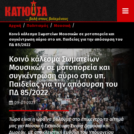
... βολή στους βολεμένους
/
/
/
Αρχική
Πολιτισμός
Μουσική
Κοινό κάλεσμα Σωματείων Μουσικών σε μοτοπορεία και
συγκέντρωση αύριο στο υπ. Παιδείας για την απόσυρση του
ΠΔ 85/2022
Κοινό κάλεσμα Σωματείων
Μουσικών σε μοτοπορεία και
συγκέντρωση αύριο στο υπ.
Παιδείας για την απόσυρση του
ΠΔ 85/2022
09-01-2023
Τώρα είναι η ώρα να βάλουμε στο επίκεντρο το αίτημά
μας για Μουσική Εκπαίδευση Ενιαία Δημόσια και
Δωρεάν, με αποκλειστική ευθύνη του Υπουργείου