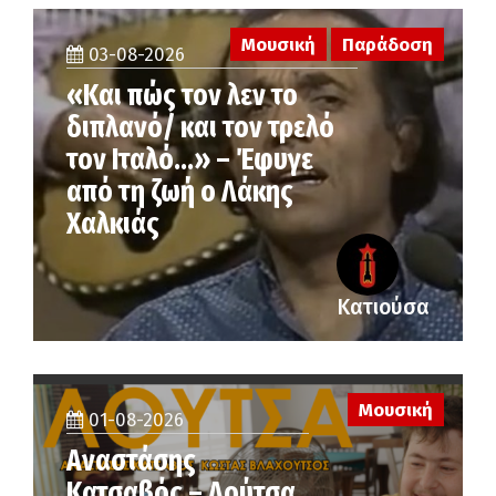
Μουσική
Παράδοση
03-08-2026
«Και πώς τον λεν το
διπλανό/ και τον τρελό
τον Ιταλό…» – Έφυγε
από τη ζωή ο Λάκης
Χαλκιάς
Κατιούσα
Μουσική
01-08-2026
Αναστάσης
Κατσαβός – Λούτσα