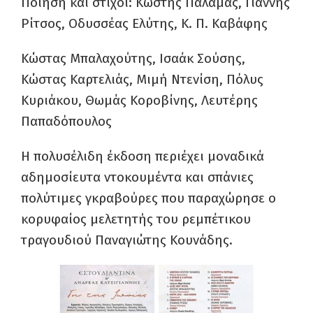
Ποίηση και στίχοι: Κωστής Παλαμάς, Γιάννης
Ρίτσος, Οδυσσέας Ελύτης, Κ. Π. Καβάφης
Κώστας Μπαλαχούτης, Ισαάκ Σούσης,
Κώστας Καρτελιάς, Μιμή Ντενίση, Πόλυς
Κυριάκου, Θωμάς Κοροβίνης, Λευτέρης
Παπαδόπουλος
Η πολυσέλιδη έκδοση περιέχει μοναδικά
αδημοσίευτα ντοκουμέντα και σπάνιες
πολύτιμες γκραβούρες που παραχώρησε ο
κορυφαίος μελετητής του ρεμπέτικου
τραγουδιού Παναγιώτης Κουνάδης.