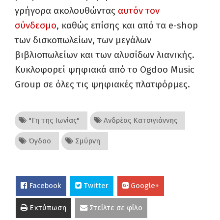
γρήγορα ακολουθώντας
αυτόν τον
σύνδεσμο
, καθώς επίσης και από τα e-shop
των δισκοπωλείων, των μεγάλων
βιβλιοπωλείων και των αλυσίδων λιανικής.
Kυκλοφορεί ψηφιακά από το Ogdoo Music
Group σε όλες τις ψηφιακές πλατφόρμες.
"Γη της Ιωνίας"
Ανδρέας Κατσιγιάννης
Όγδοο
Σμύρνη
Facebook
Twitter
Google+
Εκτύπωση
Στείλτε σε φίλο