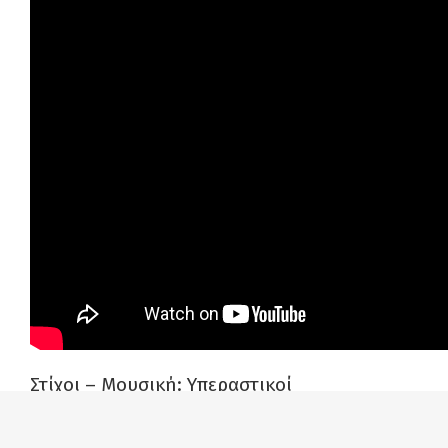
Στίχοι – Μουσική: Υπεραστικοί
Ενορχήστρωση: Υπεραστικοί & Παυλέας
(JazzMatazz)