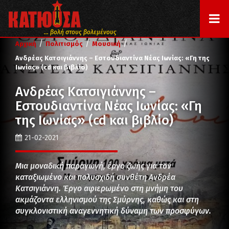
... βολή στους βολεμένους
/
/
/
Αρχική
Πολιτισμός
Μουσική
Ανδρέας Κατσιγιάννης – Εστουδιαντίνα Νέας Ιωνίας: «Γη της
Ιωνίας» (cd και βιβλίο)
Ανδρέας Κατσιγιάννης –
Εστουδιαντίνα Νέας Ιωνίας: «Γη
της Ιωνίας» (cd και βιβλίο)
21-02-2021
Μια μοναδική παραγωγή, έργο ζωής για τον
καταξιωμένο και πολυσχιδή συνθέτη Ανδρέα
Κατσιγιάννη. Έργο αφιερωμένο στη μνήμη του
ακμάζοντα ελληνισμού της Σμύρνης, καθώς και στη
συγκλονιστική αναγεννητική δύναμη των προσφύγων.