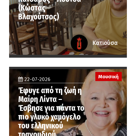
(Κώστας
Βλαχούτσος)
Κατιούσα
Μουσική
22-07-2026
Έφυγε από τη ζωή η
Μαίρη Λίντα –
Έσβησε για πάντα το
πιο γλυκό χαμόγελο
του ελληνικού
τραγουδιού