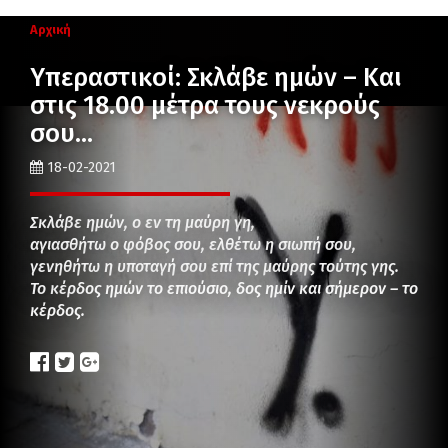
Αρχική
Υπεραστικοί: Σκλάβε ημών – Και
στις 18.00 μέτρα τους νεκρούς
σου…
18-02-2021
Σκλάβε ημών, ο εν τη μαύρη γη,
αγιασθήτω ο φόβος σου, ελθέτω η σιωπή σου,
γενηθήτω η υποταγή σου επί της μαύρης τούτης γης.
Το κέρδος ημών το επιούσιο, δος ημίν και σήμερον – το
κέρδος.