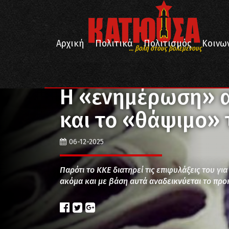
Αρχική
Πολιτικά
Πολιτισμός
Κοινω
... βολή στους βολεμένους
/
/
/
Αρχική
Πολιτισμός
ΜΜΕ
Η «ενημέρωση» από τ
Η «ενημέρωση» α
και το «θάψιμο» 
06-12-2025
Παρότι το ΚΚΕ διατηρεί τις επιφυλάξεις του γι
ακόμα και με βάση αυτά αναδεικνύεται το πρ