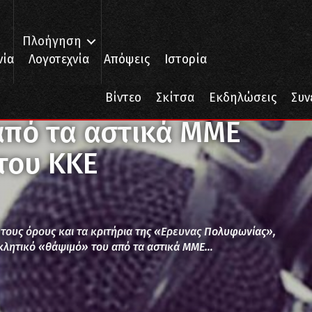
Πλοήγηση
νία
Λογοτεχνία
Απόψεις
Ιστορία
α αστικά ΜΜΕ και το «θάψιμο» του ΚΚΕ
Βίντεο
Σκίτσα
Εκδηλώσεις
Συν
πό τα αστικά ΜΜΕ
του ΚΚΕ
α τους όρους και τα κριτήρια της «Ερευνας Πολυφωνίας»,
οκλητικό «θάψιμό» του από τα αστικά ΜΜΕ…