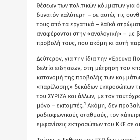
θέσεων των πολιτικών κόμματων για όλ
δυνατόν καλύτερη – σε αυτές τις συν
τους από τα εργατικά – λαϊκά στρώματα
αναφέρονται στην «αναλογική» – με 
προβολή τους, που ακόμη κι αυτή πα
Δεύτερον, για την ίδια την «Ερευνα Π
δελτία ειδήσεων, στη μέτρηση του «π
κατανομή της προβολής των κομμάτων
«παρέλασης» δεκάδων εκπροσώπων της
του ΣΥΡΙΖΑ και άλλων, με τον ταυτόχρο
1
μόνο – εκπομπές.
Ακόμη, δεν προβαίν
ραδιοφωνικούς σταθμούς, τον «άπειρο
εμφανίσεις εκπροσώπων του ΚΚΕ σε α
Τρίτον, η Εκθεση του ΕΣΡ δεν μπορεί –