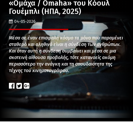
«Ομάχα / Omaha» του Κόουλ
Γουέμπλι (ΗΠΑ, 2025)
04-05-2026
Μέσα σε έναν επισφαλή κόσμο το μόνο που παραμένει
σταθερό και αληθινό είναι η σύνδεση των ανθρώπων.
Και όταν αυτή η σύνδεση συμβαίνει και μέσα σε μια
σκοτεινή αίθουσα προβολής, τότε κατανοείς ακόμη
περισσότερο την ανάγκη και τη σπουδαιότητα της
τέχνης του κινηματογράφου.