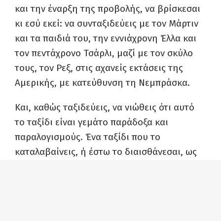
και την έναρξη της προβολής, να βρίσκεσαι
κι εσύ εκεί: να συνταξιδεύεις με τον Μάρτιν
και τα παιδιά του, την εννιάχρονη Έλλα και
τον πεντάχρονο Τσάρλι, μαζί με τον σκύλο
τους, τον Ρεξ, στις αχανείς εκτάσεις της
Αμερικής, με κατεύθυνση τη Νεμπράσκα.
Και, καθώς ταξιδεύεις, να νιώθεις ότι αυτό
το ταξίδι είναι γεμάτο παράδοξα και
παραλογισμούς. Ένα ταξίδι που το
καταλαβαίνεις, ή έστω το διαισθάνεσαι, ως
μια πορεία προς την ελευθερία. Μόνο που,
την ίδια στιγμή, νιώθεις πως αυτή η
ελευθερία θα τερματιστεί μόλις οι ήρωες
της ταινίας φτάσουν στον προορισμό τους.