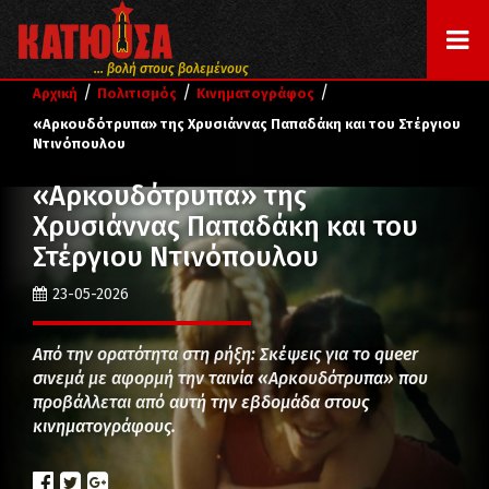
... βολή στους βολεμένους
/
/
/
Αρχική
Πολιτισμός
Κινηματογράφος
«Αρκουδότρυπα» της Χρυσιάννας Παπαδάκη και του Στέργιου
Ντινόπουλου
«Αρκουδότρυπα» της
Χρυσιάννας Παπαδάκη και του
Στέργιου Ντινόπουλου
23-05-2026
Από την ορατότητα στη ρήξη: Σκέψεις για το queer
σινεμά με αφορμή την ταινία «Αρκουδότρυπα» που
προβάλλεται από αυτή την εβδομάδα στους
κινηματογράφους.