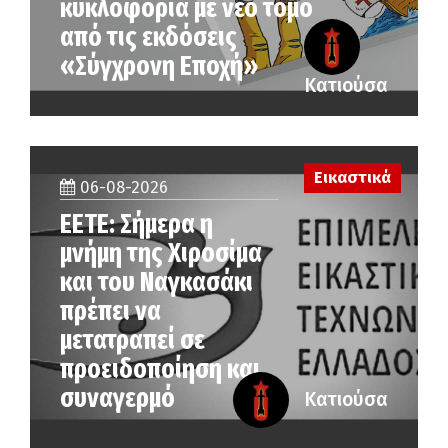
κυκλοφορία με νέο τόμο
από τις εκδόσεις
«Σύγχρονη Εποχή»
Κατιούσα
Εικαστικά
06-08-2026
ΕΕΤΕ: Σήμερα η
μνήμη της Χιροσίμα
και του Ναγκασάκι
πρέπει να
μετατραπεί σε
προειδοποίηση και
συναγερμό
Κατιούσα