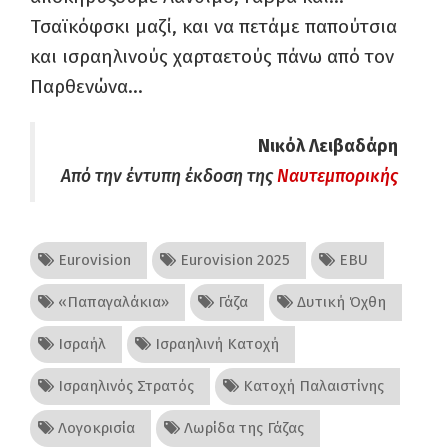
Τσαϊκόφσκι μαζί, και να πετάμε παπούτσια
και ισραηλινούς χαρταετούς πάνω από τον
Παρθενώνα…
Νικόλ Λειβαδάρη
Από την έντυπη έκδοση της
Ναυτεμπορικής
Eurovision
Eurovision 2025
EΒU
«Παπαγαλάκια»
Γάζα
Δυτική Όχθη
Ισραήλ
Ισραηλινή Κατοχή
Ισραηλινός Στρατός
Κατοχή Παλαιστίνης
Λογοκρισία
Λωρίδα της Γάζας