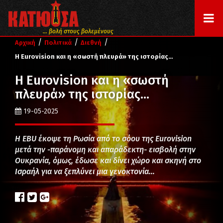
... βολή στους βολεμένους
/
/
/
Αρχική
Πολιτικά
Διεθνή
Η Eurovision και η «σωστή πλευρά» της ιστορίας…
Η Eurovision και η «σωστή
πλευρά» της ιστορίας…
19-05-2025
H EΒU έκοψε τη Ρωσία από το σόου της Eurovision
μετά την -παράνομη και απαράδεκτη- εισβολή στην
Ουκρανία, όμως, έδωσε και δίνει χώρο και σκηνή στο
Ισραήλ για να ξεπλύνει μια γενοκτονία…