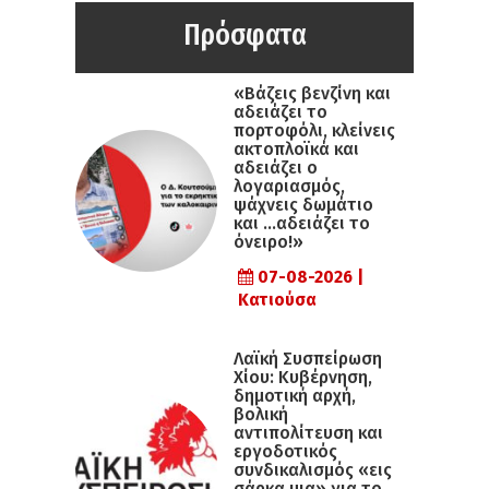
Πρόσφατα
«Βάζεις βενζίνη και
αδειάζει το
πορτοφόλι, κλείνεις
ακτοπλοϊκά και
αδειάζει ο
λογαριασμός,
ψάχνεις δωμάτιο
και …αδειάζει το
όνειρο!»
07-08-2026 |
Κατιούσα
Λαϊκή Συσπείρωση
Χίου: Κυβέρνηση,
δημοτική αρχή,
βολική
αντιπολίτευση και
εργοδοτικός
συνδικαλισμός «εις
σάρκα μια» για το