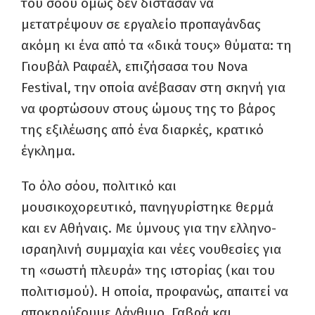
του σόου όμως δεν δίστασαν να
μετατρέψουν σε εργαλείο προπαγάνδας
ακόμη κι ένα από τα «δικά τους» θύματα: τη
Γιουβάλ Ραφαέλ, επιζήσασα του Nova
Festival, την οποία ανέβασαν στη σκηνή για
να φορτώσουν στους ώμους της το βάρος
της εξιλέωσης από ένα διαρκές, κρατικό
έγκλημα.
Το όλο σόου, πολιτικό και
μουσικοχορευτικό, πανηγυρίστηκε θερμά
και εν Αθήναις. Με ύμνους για την ελληνο-
ισραηλινή συμμαχία και νέες νουθεσίες για
τη «σωστή πλευρά» της ιστορίας (και του
πολιτισμού). Η οποία, προφανώς, απαιτεί να
αποκηρύξουμε Λάνθιμο, Γαβρά και…