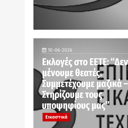
10-06-2026
Εκλογές στο ΕΕΤΕ: “Δεν
μένουμε θεατές.
Συμμετέχουμε μαζικά –
Στηρίζουμε τους
υποψηφίους μας”
Εικαστικά