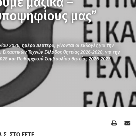
ουμε μαζικά –
 υποψηφίους μας”
νίου 2026, ημέρα Δευτέρα, γίνονται οι εκλογές για την
υ Εικαστικών Τεχνών Ελλάδος θητείας 2026-2028, για την
2028 και Πειθαρχικού Συμβουλίου θητείας 2026-2027.
Δ.Σ. ΣΤΟ ΕΕΤΕ