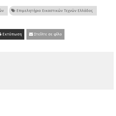
ών
Επιμελητήριο Εικαστικών Τεχνών Ελλάδος
Εκτύπωση
Στείλτε σε φίλο