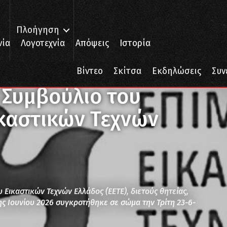
Πλοήγηση
νία
Λογοτεχνία
Απόψεις
Ιστορία
ικό Συμβούλιο του Επιμελητηρίου Εικαστικών Τεχνών Ελλάδος
Βίντεο
Σκίτσα
Εκδηλώσεις
Συν
ό Συμβούλιο του
ικαστικών Τεχνών
 Εικαστικών Τεχνών Ελλάδος (EETE), διετούς θητείας,
ης Ιουνίου 2026 συγκροτήθηκε σε σώμα την Τρίτη 23-6-