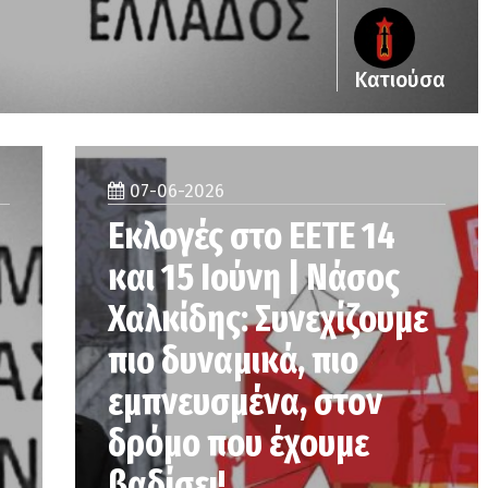
Κατιούσα
07-06-2026
Εκλογές στο ΕΕΤΕ 14
και 15 Ιούνη | Νάσος
Χαλκίδης: Συνεχίζουμε
πιο δυναμικά, πιο
εμπνευσμένα, στον
δρόμο που έχουμε
βαδίσει!