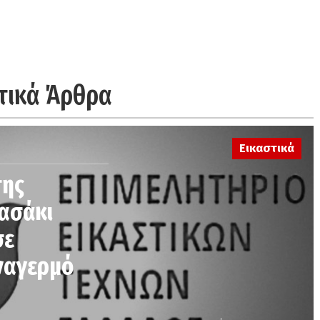
τικά Άρθρα
Εικαστικά
της
κασάκι
σε
ναγερμό