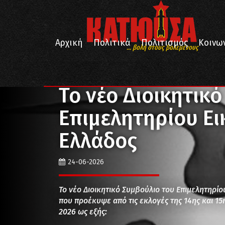
Αρχική
Πολιτικά
Πολιτισμός
Κοινω
... βολή στους βολεμένους
/
/
/
Αρχική
Πολιτισμός
Εικαστικά
Το νέο Διοικητ
Το νέο Διοικητικ
Επιμελητηρίου Ε
Ελλάδος
24-06-2026
Το νέο Διοικητικό Συμβούλιο του Επιμελητηρίου
που προέκυψε από τις εκλογές της 14ης και 15
2026 ως εξής: