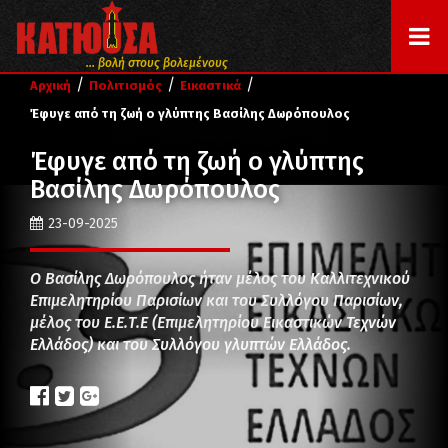
... βολή στους βολεμένους
/
/
/
Αρχική
Πολιτισμός
Εικαστικά
Έφυγε από τη ζωή ο γλύπτης Βασίλης Δωρόπουλος
Έφυγε από τη ζωή ο γλύπτης
Βασίλης Δωρόπουλος
23-09-2025
Ο Βασίλης Δωρόπουλος ήταν μέλος του Καλλιτεχνικού
Επιμελητηρίου Παρισίων και του Συλλόγου Παρισίων,
μέλος του Ε.Ε.Τ.Ε (Επιμελητηρίου Εικαστικών Τεχνών
Ελλάδος) και του Συλλόγου γλυπτών Ελλάδος.