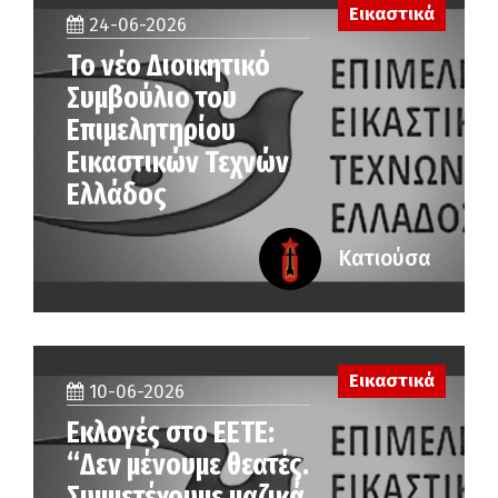
Εικαστικά
24-06-2026
Το νέο Διοικητικό
Συμβούλιο του
Επιμελητηρίου
Εικαστικών Τεχνών
Ελλάδος
Κατιούσα
Εικαστικά
10-06-2026
Εκλογές στο ΕΕΤΕ:
“Δεν μένουμε θεατές.
Συμμετέχουμε μαζικά