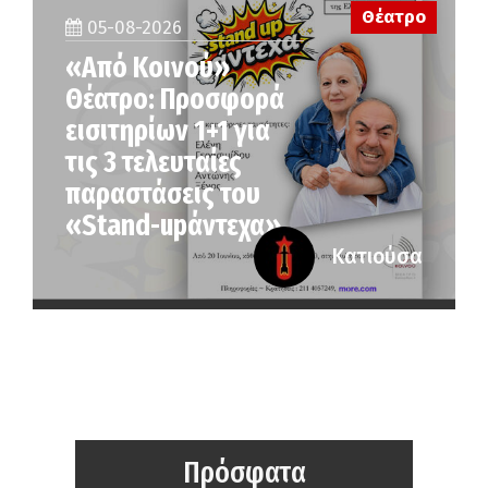
Θέατρο
05-08-2026
«Από Κοινού»
Θέατρο: Προσφορά
εισιτηρίων 1+1 για
τις 3 τελευταίες
παραστάσεις του
«Stand-upάντεχα»
Κατιούσα
Πρόσφατα