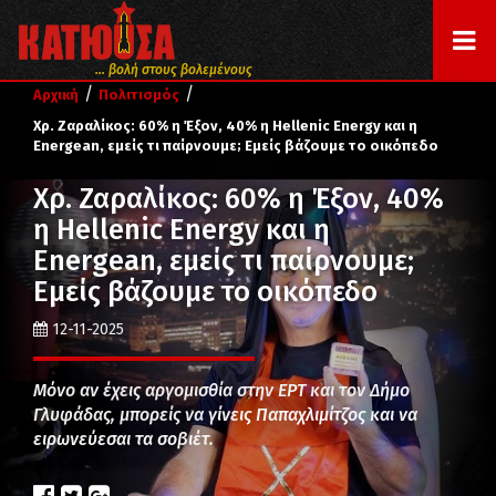
... βολή στους βολεμένους
/
/
Αρχική
Πολιτισμός
Χρ. Ζαραλίκος: 60% η Έξον, 40% η Hellenic Energy και η
Energean, εμείς τι παίρνουμε; Εμείς βάζουμε το οικόπεδο
Χρ. Ζαραλίκος: 60% η Έξον, 40%
η Hellenic Energy και η
Energean, εμείς τι παίρνουμε;
Εμείς βάζουμε το οικόπεδο
12-11-2025
Μόνο αν έχεις αργομισθία στην ΕΡΤ και τον Δήμο
Γλυφάδας, μπορείς να γίνεις Παπαχλιμίτζος και να
ειρωνεύεσαι τα σοβιέτ.