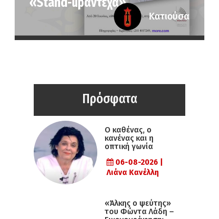
«Stand-upάντεχα»
Κατιούσα
Πρόσφατα
Ο καθένας, ο
κανένας και η
οπτική γωνία
06-08-2026 |
Λιάνα Κανέλλη
«Άλκης ο ψεύτης»
του Φώντα Λάδη –