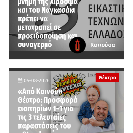
μνήμη της Χιροσίμα
και του Ναγκασάκι
πρέπει να
μετατραπεί σε
προειδοποίηση και
συναγερμό
Κατιούσα
Θέατρο
05-08-2026
«Από Κοινού»
Θέατρο: Προσφορά
εισιτηρίων 1+1 για
τις 3 τελευταίες
παραστάσεις του