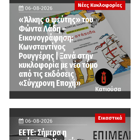
Νέες Κυκλοφορίες
06-08-2026
«Άλκης ο ψεύτης» του
Φώντα Λάδη –
Εικονογράφηση:
Κωνσταντίνος
Ρουγγέρης | Ξανά στην
κυκλοφορία με νέο τόμο
από τις εκδόσεις
«Σύγχρονη Εποχή»
Κατιούσα
Εικαστικά
06-08-2026
ΕΕΤΕ: Σήμερα η