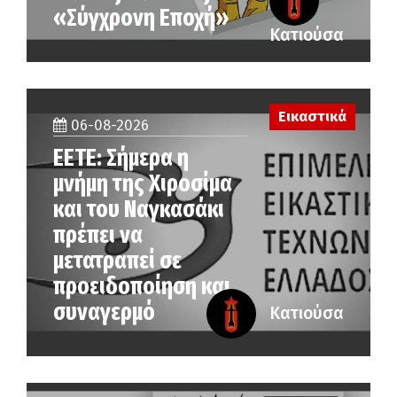
«Σύγχρονη Εποχή»
Κατιούσα
Εικαστικά
06-08-2026
ΕΕΤΕ: Σήμερα η
μνήμη της Χιροσίμα
και του Ναγκασάκι
πρέπει να
μετατραπεί σε
προειδοποίηση και
συναγερμό
Κατιούσα