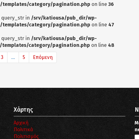
/templates/category/pagination.php
on line
36
: query_str in
/srv/katiousa/pub_dir/wp-
/templates/category/pagination.php
on line
47
: query_str in
/srv/katiousa/pub_dir/wp-
/templates/category/pagination.php
on line
48
3
...
5
Επόμενη
Χάρτης
N
Αρχική
Μ
Πολιτικά
n
Πολιτισμός