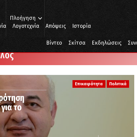
Πλοήγηση
νία
Λογοτεχνία
Απόψεις
Ιστορία
Βίντεο
Σκίτσα
Εκδηλώσεις
Συν
λος
Επικαιρότητα
Πολιτικά
κρότηση
για το