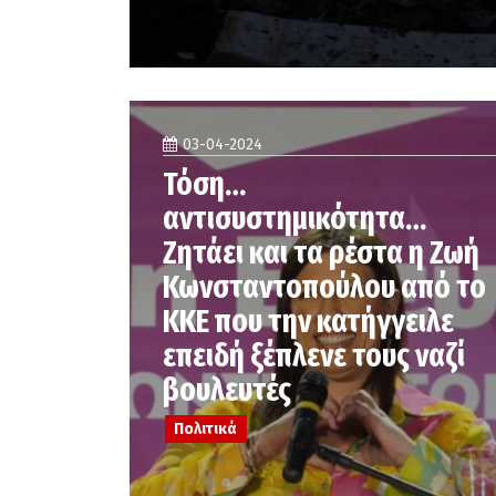
03-04-2024
Τόση…
αντισυστημικότητα…
Ζητάει και τα ρέστα η Ζωή
Κωνσταντοπούλου από το
ΚΚΕ που την κατήγγειλε
επειδή ξέπλενε τους ναζί
βουλευτές
Πολιτικά