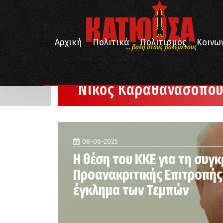
Αρχική
Πολιτικά
Πολιτισμός
Κοινω
... βολή στους βολεμένους
/
Αρχική
Νίκος Καραθανασόπουλος
Νίκος Καραθανασόπου
08-06-2025
Η θέση του ΚΚΕ για τη συγ
Προανακριτικής Επιτροπής 
έγκλημα των Τεμπών