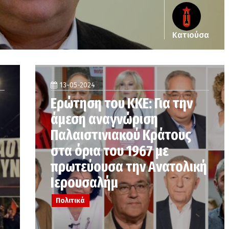
Κατιούσα
13-05-2024
Ερώτηση του ΚΚΕ: Για την
άμεση αναγνώριση
Παλαιστινιακού Κράτους
στα όρια του 1967 με
πρωτεύουσα την Ανατολική
Ιερουσαλήμ
Πολιτικά