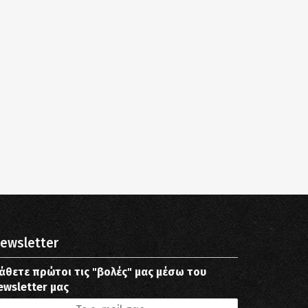
ewsletter
άθετε πρώτοι τις "βολές" μας μέσω του
ewsletter μας