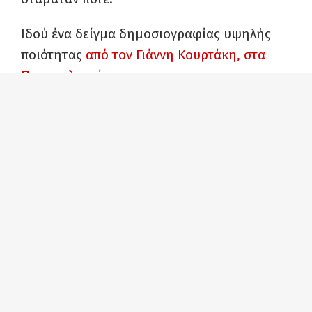
Ιδού ένα δείγμα δημοσιογραφίας υψηλής
ποιότητας
από τον Γιάννη Κουρτάκη, στα
Παραπολιτικά
.
Θα σας διηγηθώ λοιπόν μια σύντομη
ιστορία, την οποία μου μετέφερε φίλη
μου, η οποία χθες πήγε (εκτάκτως) σε
οδοντίατρο στο Παλιό Φάληρο.
Όπως μου είπε οδοντίατρος δεν είχε
διαχρονικά καλή άποψη για τον
Μητσοτάκη. Απεναντίας όλα αυτά τα
χρόνια μιλούσε μόνο υποτιμητικά και
μάλιστα δημοσίως για τον σημερινό