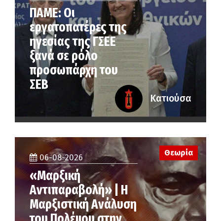
ΠΑΜΕ: Οι
εργατοπατέρες της
ηγεσίας της ΓΣΕΕ
ξανά σε ρόλο
προσωπάρχη του
ΣΕΒ
Κατιούσα
Θεωρία
06-08-2026
«Μαρξική
Αντιπαραβολή» | Η
Μαρξιστική Ανάλυση
του Πολέμου στην