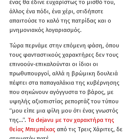
ένας θα έδινε ευχαρίστως το μισθό του,
άλλος ένα πόδι, ένα χέρι, οτιδήποτε
απαιτούσε το καλό της πατρίδας και ο
μνημονιακός λογαριασμός.
Τώρα περνάμε στην επόμενη φάση, όπου
τους φανταστικούς χαρακτήρες δεν τους
επινοούν-επικαλούνται οι ίδιοι οι
πρωθυπουργοί, αλλά η βρώμικη δουλειά
πέφτει στα παπαγαλάκια της κυβέρνησης
που σηκώνουν αγόγγυστα το βάρος, με
υψηλής αξιοπιστίας ρεπορτάζ του τύπου
“μου είπε μια φίλη μου ότι ένας γνωστός
της…”.
Τα dejavu με τον χαρακτήρα της
θείας Μπεμπέκας
από τις Τρεις Χάριτες, δε
σταματάν ποτέ.