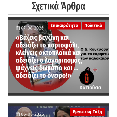
Σχετικά Άρθρα
Επικαιρότητα
Πολιτικά
07-08-2026
«Βάζεις βενζίνη και
αδειάζει το πορτοφόλι,
κλείνεις ακτοπλοϊκά και
αδειάζει ο λογαριασμός,
ψάχνεις δωμάτιο και …
αδειάζει το όνειρο!»
Κατιούσα
Εργατική Τάξη
06-08-2026