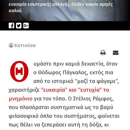
ευκαιρία εσωτερικής αλλαγής. Ουδέν κακόν αμιγές
καλού.
Κατιούσα
Θ
υμάστε πριν καμιά δεκαετία, όταν
ο Θόδωρος Πάγκαλος, εκτός πια
από το ιστορικό “μαζί τα φάγαμε”,
χαρακτήριζε
“ευκαιρία” και “ευτυχία” το
μνημόνιο
για τον τόπο. Ο Στέλιος Ράμφος,
που πλασάραται συστηματικά ως το βαρύ
φιλοσοφικό όπλο του συστήματος, φαίνεται
πως θέλει να ξεπεράσει αυτή τη δόξα, κι