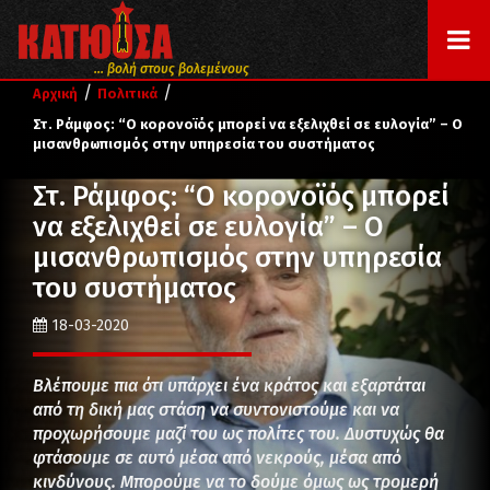
... βολή στους βολεμένους
/
/
Αρχική
Πολιτικά
Στ. Ράμφος: “Ο κορονοϊός μπορεί να εξελιχθεί σε ευλογία” – Ο
μισανθρωπισμός στην υπηρεσία του συστήματος
Στ. Ράμφος: “Ο κορονοϊός μπορεί
να εξελιχθεί σε ευλογία” – Ο
μισανθρωπισμός στην υπηρεσία
του συστήματος
18-03-2020
Βλέπουμε πια ότι υπάρχει ένα κράτος και εξαρτάται
από τη δική μας στάση να συντονιστούμε και να
προχωρήσουμε μαζί του ως πολίτες του. Δυστυχώς θα
φτάσουμε σε αυτό μέσα από νεκρούς, μέσα από
κινδύνους. Μπορούμε να το δούμε όμως ως τρομερή