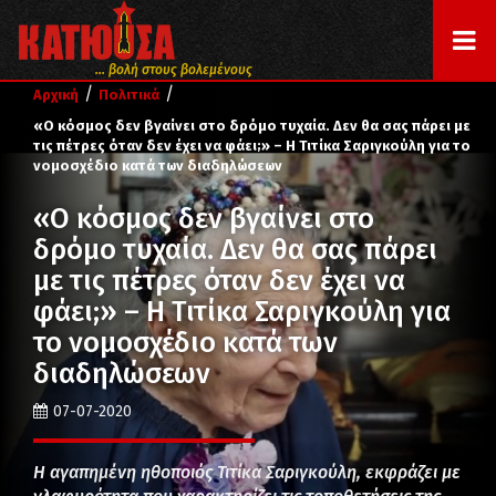
... βολή στους βολεμένους
/
/
Αρχική
Πολιτικά
«Ο κόσμος δεν βγαίνει στο δρόμο τυχαία. Δεν θα σας πάρει με
τις πέτρες όταν δεν έχει να φάει;» – Η Τιτίκα Σαριγκούλη για το
νομοσχέδιο κατά των διαδηλώσεων
«Ο κόσμος δεν βγαίνει στο
δρόμο τυχαία. Δεν θα σας πάρει
με τις πέτρες όταν δεν έχει να
φάει;» – Η Τιτίκα Σαριγκούλη για
το νομοσχέδιο κατά των
διαδηλώσεων
07-07-2020
Η αγαπημένη ηθοποιός Τιτίκα Σαριγκούλη, εκφράζει με