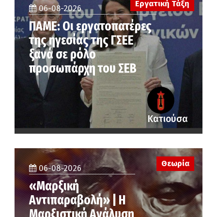
Εργατική Τάξη
06-08-2026
ΠΑΜΕ: Οι εργατοπατέρες
της ηγεσίας της ΓΣΕΕ
ξανά σε ρόλο
προσωπάρχη του ΣΕΒ
Κατιούσα
Θεωρία
06-08-2026
«Μαρξική
Αντιπαραβολή» | Η
Μαρξιστική Ανάλυση