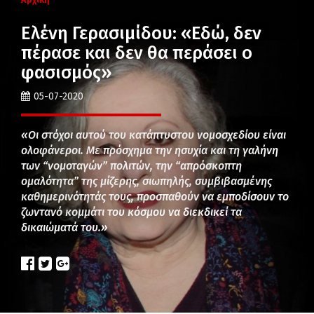
Ελένη Γερασιμίδου: «Εδώ, δεν
πέρασε και δεν θα περάσει ο
φασισμός»
05-07-2020
«Οι στόχοι αυτού του κατάπτυστου νομοσχεδίου είναι
ολοφάνεροι. Με πρόσχημα την ησυχία και τη γαλήνη
των “νομοταγών” πολιτών, την “απρόσκοπτη
ομαλότητα” της μίζερης, σιωπηλής, συμβιβασμένης
καθημερινότητάς τους, προσπαθούν να εμποδίσουν το
ζωντανό κομμάτι του κόσμου να διεκδικεί τα
δικαιώματά του.»