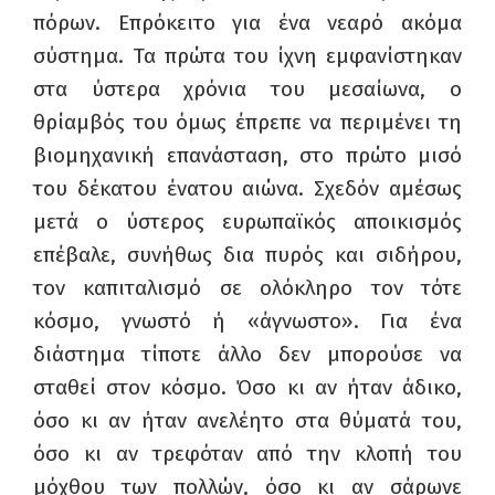
πόρων. Επρόκειτο για ένα νεαρό ακόμα
σύστημα. Τα πρώτα του ίχνη εμφανίστηκαν
στα ύστερα χρόνια του μεσαίωνα, ο
θρίαμβός του όμως έπρεπε να περιμένει τη
βιομηχανική επανάσταση, στο πρώτο μισό
του δέκατου ένατου αιώνα. Σχεδόν αμέσως
μετά ο ύστερος ευρωπαϊκός αποικισμός
επέβαλε, συνήθως δια πυρός και σιδήρου,
τον καπιταλισμό σε ολόκληρο τον τότε
κόσμο, γνωστό ή «άγνωστο». Για ένα
διάστημα τίποτε άλλο δεν μπορούσε να
σταθεί στον κόσμο. Όσο κι αν ήταν άδικο,
όσο κι αν ήταν ανελέητο στα θύματά του,
όσο κι αν τρεφόταν από την κλοπή του
μόχθου των πολλών, όσο κι αν σάρωνε