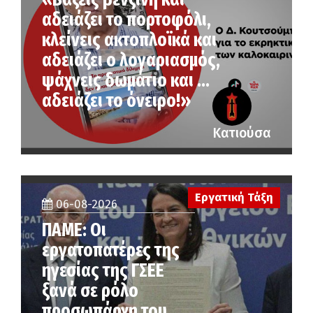
αδειάζει το πορτοφόλι,
κλείνεις ακτοπλοϊκά και
αδειάζει ο λογαριασμός,
ψάχνεις δωμάτιο και …
αδειάζει το όνειρο!»
Κατιούσα
Εργατική Τάξη
06-08-2026
ΠΑΜΕ: Οι
εργατοπατέρες της
ηγεσίας της ΓΣΕΕ
ξανά σε ρόλο
προσωπάρχη του