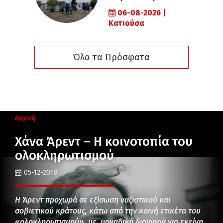
06-08-2026 |
Κατιούσα
Όλα τα Πρόσφατα
Αρχική
Χάνα Άρεντ – Η κοινοτοπία του
ολοκληρωτισμού
05-12-2018
Η Άρεντ προχωρά σε εξίσωση ναζιστικού και
σοβιετικού κράτους, κάτω από την κοινή ετικέτα του
«ολοκληρωτισμού», με μοναδική διαφορά για εκείνη