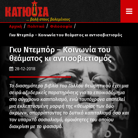
... βολή στους βολεμένους
/
/
/
Αρχική
Πολιτικά
Φιλοσοφία
Γκυ Ντεμπόρ – Κοινωνία του θεάματος κι αντισοβιετισμός
Γκυ Ντεμπόρ – Κοινωνία του
θεάματος κι αντισοβιετισμός
28-12-2018
Το διασημότερο βιβλίο του Γάλλου θεωρητικού έχει μια
σειρά οξυδερκείς παρατηρήσεις για το εποικοδόμημα
στο σύγχρονο καπιταλισμό, ενώ ταυτόχρονα αποτελεί
μια εκλεπτυσμένη μορφή της «θεωρίας των δύο
άκρων», απορρίπτοντας το δυτικό καπιταλισμό όσο και
τον υπαρκτό σοσιαλισμό, ομοιότητες του οποίου
διακρίνει με το φασισμό.