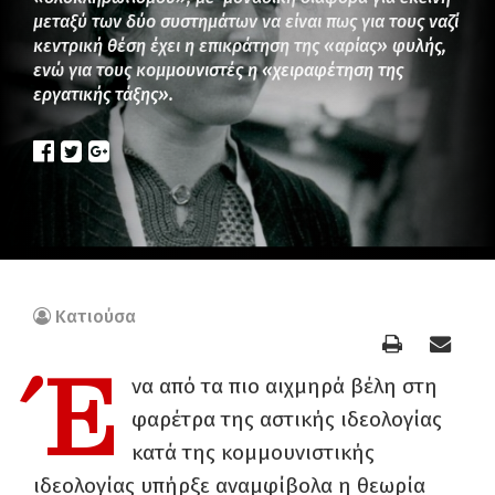
μεταξύ των δύο συστημάτων να είναι πως για τους ναζί
κεντρική θέση έχει η επικράτηση της «αρίας» φυλής,
ενώ για τους κομμουνιστές η «χειραφέτηση της
εργατικής τάξης».
Κατιούσα
Έ
να από τα πιο αιχμηρά βέλη στη
φαρέτρα της αστικής ιδεολογίας
κατά της κομμουνιστικής
ιδεολογίας υπήρξε αναμφίβολα η θεωρία