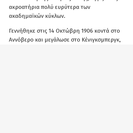
ακροατήρια πολύ ευρύτερα των
ακαδημαϊκών κύκλων.
Γεννήθηκε στις 14 Οκτώβρη 1906 κοντά στο
Αννόβερο και μεγάλωσε στο Κένιγκσμπεργκ,
σε οικογένεια αφομοιωμένων
Γερμανοεβραίων με σοσιαλδημοκρατικές
συμπάθειες. Έχασε τον πατέρα της σε μικρή
ηλικία και όπως έλεγε τα πρώτα πολιτικά
ερεθίσματα προήλθαν από τη μητέρα της.
Εκείνη την προέτρεπε να της καταγγέλλει
περιστατικά αντισημιτισμού από ενήλικες,
στα οποία η Μάρθα Άρεντ απαντούσε με
επιστολές διαμαρτυρίας, ενώ αν οι
προσβολές προέρχονταν από παιδιά, η μικρή