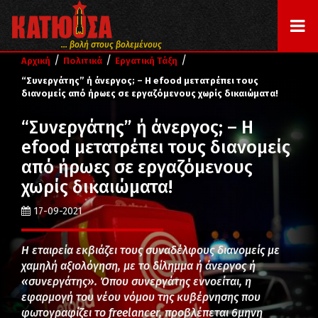
... βολή στους βολεμένους
/
/
/
Αρχική
Πολιτικά
Εργατική Τάξη
“Συνεργάτης” ή άνεργος; – H efood μετατρέπει τους
διανομείς από ήρωες σε εργαζόμενους χωρίς δικαιώματα!
“Συνεργάτης” ή άνεργος; – H
efood μετατρέπει τους διανομείς
από ήρωες σε εργαζόμενους
χωρίς δικαιώματα!
17-09-2021
Η εταιρεία εκβιάζει τους συναδέλφους διανομείς με
χαμηλή αξιολόγηση, με το δίλημμα ή άνεργος ή
«συνεργάτης». Όπου συνεργάτης εννοείται, η
εφαρμογή του νέου νόμου της κυβέρνησης που
φωτογραφίζει το freelancer, προβλέπεται 6μηνη