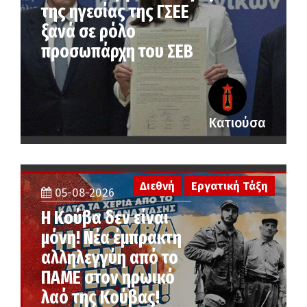
της ηγεσίας της ΓΣΕΕ
ξανά σε ρόλο
προσωπάρχη του ΣΕΒ
Κατιούσα
Διεθνή
Εργατική Τάξη
05-08-2026
Η Κούβα δεν είναι
μόνη! Νέα έμπρακτη
αλληλεγγύη από το
ΠΑΜΕ στον ηρωικό
λαό της Κούβας!