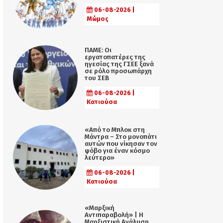
06-08-2026 |
Μώμος
ΠΑΜΕ: Οι
εργατοπατέρες της
ηγεσίας της ΓΣΕΕ ξανά
σε ρόλο προσωπάρχη
του ΣΕΒ
06-08-2026 |
Κατιούσα
«Από το Μπλοκ στη
Μάντρα – Στο μονοπάτι
αυτών που νίκησαν τον
φόβο για έναν κόσμο
λεύτερο»
06-08-2026 |
Κατιούσα
«Μαρξική
Αντιπαραβολή» | Η
Μαρξιστική Ανάλυση