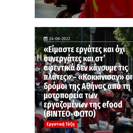
24-06-2022
«Είμαστε εργάτες και όχι
συνεργάτες και στ’
αφεντικά δεν κάνουμε τις
πλάτες» – «Κοκκίνισαν» οι
δρόμοι της Αθήνας από τη
μοτοπορεία των
εργαζομένων της efood
(ΒΙΝΤΕΟ-ΦΩΤΟ)
Εργατική Τάξη