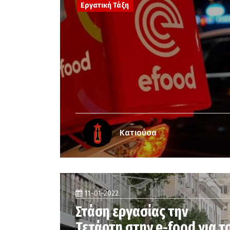
Εργατική Τάξη
Κατιούσα
11-01-2022
Στάση εργασίας την
Τετάρτη στην e-food για τ