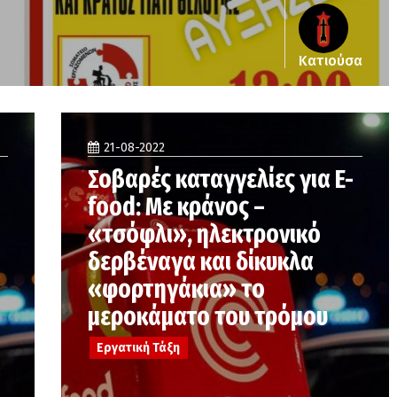
Κατιούσα
21-08-2022
Σοβαρές καταγγελίες για E-
food: Με κράνος –
«τσόφλι», ηλεκτρονικό
δερβέναγα και δίκυκλα
«φορτηγάκια» το
μεροκάματο του τρόμου
Εργατική Τάξη