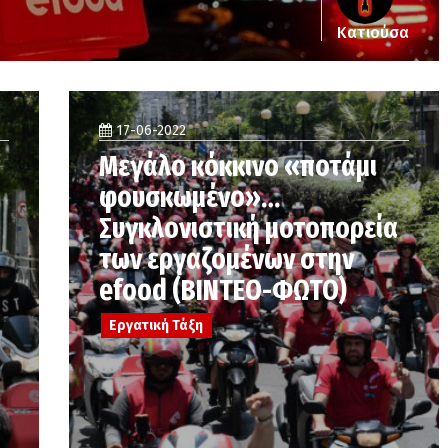
Κατιούσα
17-06-2022
Μεγάλο κόκκινο «ποτάμι
φουσκωμένο»…
Συγκλονιστική μοτοπορεία
των εργαζομένων στην
efood (ΒΙΝΤΕΟ-ΦΩΤΟ)
Εργατική Τάξη