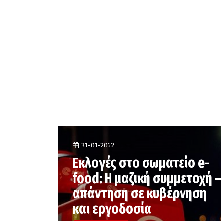
31-01-2022
Εκλογές στο σωματείο e-
food: Η μαζική συμμετοχή –
απάντηση σε κυβέρνηση
και εργοδοσία