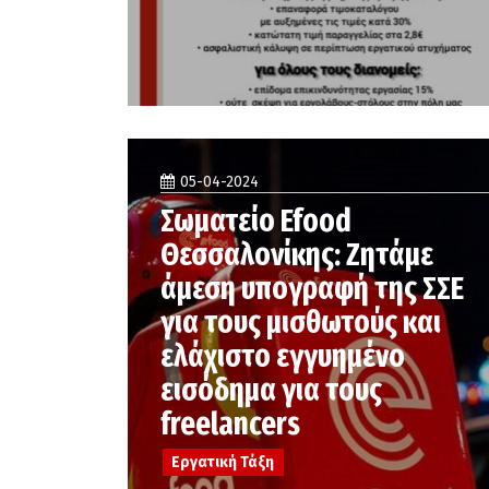
05-04-2024
Σωματείο Efood
Θεσσαλονίκης: Ζητάμε
άμεση υπογραφή της ΣΣΕ
για τους μισθωτούς και
ελάχιστο εγγυημένο
εισόδημα για τους
freelancers
Εργατική Τάξη