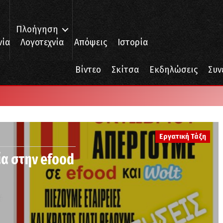
Πλοήγηση
νία
Λογοτεχνία
Απόψεις
Ιστορία
Βίντεο
Σκίτσα
Εκδηλώσεις
Συν
Εργατική Τάξη
α στην efood