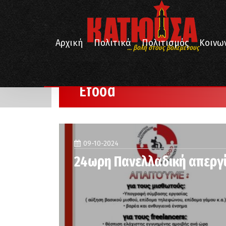
Αρχική
Πολιτικά
Πολιτισμός
Κοινω
... βολή στους βολεμένους
/
Αρχική
Efood
Efood
09-10-2024
24ωρη Πανελλαδική απεργί