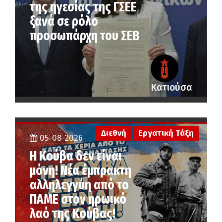
της ηγεσίας της ΓΣΕΕ
ξανά σε ρόλο
προσωπάρχη του ΣΕΒ
Κατιούσα
Διεθνή
Εργατική Τάξη
05-08-2026
Η Κούβα δεν είναι
μόνη! Νέα έμπρακτη
αλληλεγγύη από το
ΠΑΜΕ στον ηρωικό
λαό της Κούβας!