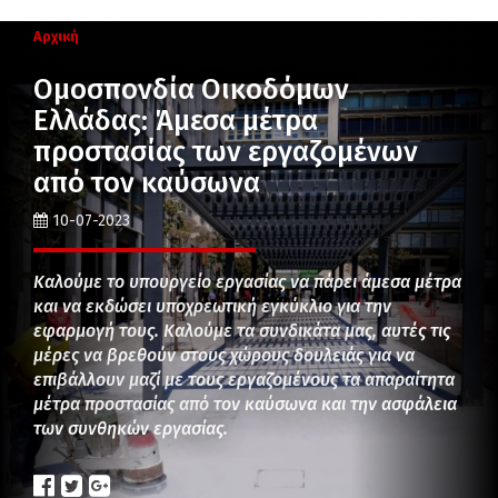
Αρχική
Ομοσπονδία Οικοδόμων
Ελλάδας: Άμεσα μέτρα
προστασίας των εργαζομένων
από τον καύσωνα
10-07-2023
Καλούμε το υπουργείο εργασίας να πάρει άμεσα μέτρα
και να εκδώσει υποχρεωτική εγκύκλιο για την
εφαρμογή τους. Καλούμε τα συνδικάτα μας, αυτές τις
μέρες να βρεθούν στους χώρους δουλειάς για να
επιβάλλουν μαζί με τους εργαζομένους τα απαραίτητα
μέτρα προστασίας από τον καύσωνα και την ασφάλεια
των συνθηκών εργασίας.