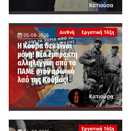
Κατιούσα
Διεθνή
Εργατική Τάξη
05-08-2026
Η Κούβα δεν είναι
μόνη! Νέα έμπρακτη
αλληλεγγύη από το
ΠΑΜΕ στον ηρωικό
λαό της Κούβας!
Κατιούσα
Εργατική Τάξη