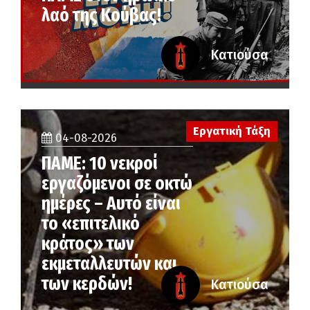
λαό της Κούβας!
Κατιούσα
Εργατική Τάξη
04-08-2026
ΠΑΜΕ: 10 νεκροί
εργαζόμενοι σε οκτώ
ημέρες – Αυτό είναι
το «επιτελικό
κράτος» των
εκμεταλλευτών και
των κερδών!
Κατιούσα