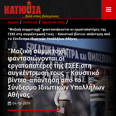
... βολή στους βολεμένους
/
/
/
Αρχική
Πολιτικά
Εργατική Τάξη
“Μαζική συμμετοχή” φαντασιώνονται οι εργατοπατέρες της
ΓΣΕΕ στη συγκέντρωσή τους – Καυστικό βίντεο-απάντηση από
το Σύνδεσμο Ιδιωτικών Υπαλλήλων Αθήνας
“Μαζική συμμετοχή”
φαντασιώνονται οι
εργατοπατέρες της ΓΣΕΕ στη
συγκέντρωσή τους – Καυστικό
βίντεο-απάντηση από το
Σύνδεσμο Ιδιωτικών Υπαλλήλων
Αθήνας
04-10-2019