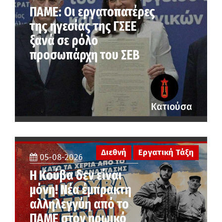
ΠΑΜΕ: Οι εργατοπατέρες
της ηγεσίας της ΓΣΕΕ
ξανά σε ρόλο
προσωπάρχη του ΣΕΒ
Κατιούσα
Διεθνή
Εργατική Τάξη
05-08-2026
Η Κούβα δεν είναι
μόνη! Νέα έμπρακτη
αλληλεγγύη από το
ΠΑΜΕ στον ηρωικό