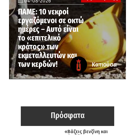
04-08-2026
ΠΑΜΕ: 10 νεκροί
εργαζόμενοι σε οκτώ
ημέρες – Αυτό είναι
το «επιτελικό
κράτος» των
εκμεταλλευτών και
των κερδών!
Κατιούσα
Πρόσφατα
«Βάζεις βενζίνη και