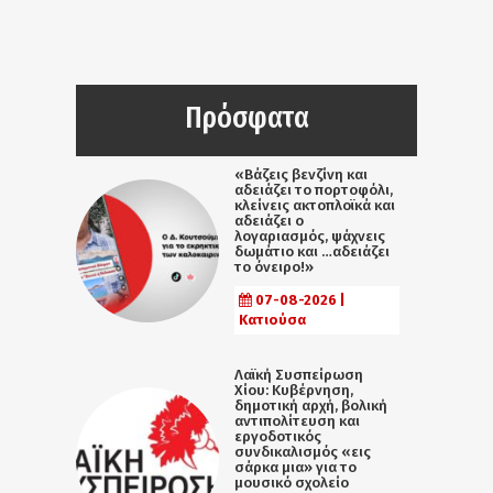
Πρόσφατα
«Βάζεις βενζίνη και
αδειάζει το πορτοφόλι,
κλείνεις ακτοπλοϊκά και
αδειάζει ο
λογαριασμός, ψάχνεις
δωμάτιο και …αδειάζει
το όνειρο!»
07-08-2026 |
Κατιούσα
Λαϊκή Συσπείρωση
Χίου: Κυβέρνηση,
δημοτική αρχή, βολική
αντιπολίτευση και
εργοδοτικός
συνδικαλισμός «εις
σάρκα μια» για το
μουσικό σχολείο