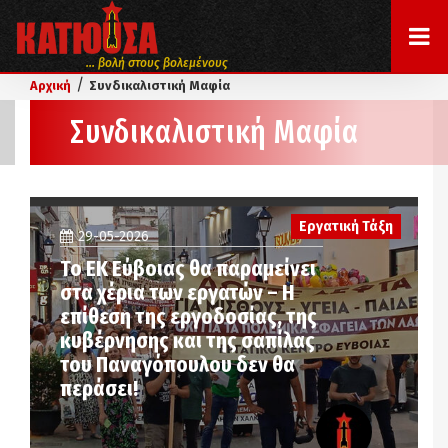
... βολή στους βολεμένους
/
Αρχική
Συνδικαλιστική Μαφία
Συνδικαλιστική Μαφία
Εργατική Τάξη
29-05-2026
Το ΕK Εύβοιας θα παραμείνει
στα χέρια των εργατών – Η
επίθεση της εργοδοσίας, της
κυβέρνησης και της σαπίλας
του Παναγόπουλου δεν θα
περάσει!