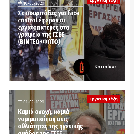
Εργατική Τάξη
10-02-2020
Σεκιουριτάδες για face
control έφεραν οι
εργατοπατέρες στα
γραφεία της ΓΣΕΕ
(ΒΙΝΤΕΟ+ΦΩΤΟ)
Κατιούσα
Εργατική Τάξη
01-02-2020
Καμιά ανοχή, καμιά
νομιμοποίηση στις
αθλιότητες της ηγετικής
ομάδας της ΓΣΕΕ