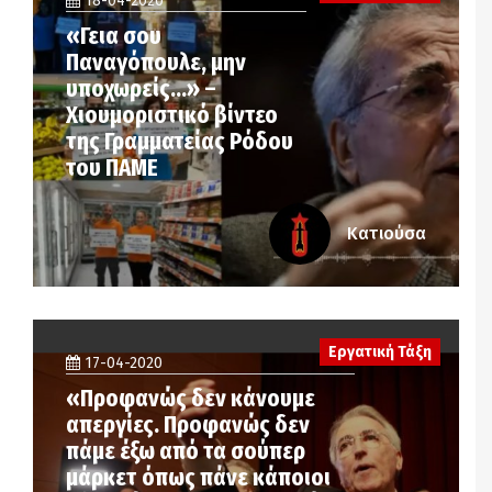
18-04-2020
«Γεια σου
Παναγόπουλε, μην
υποχωρείς…» –
Χιουμοριστικό βίντεο
της Γραμματείας Ρόδου
του ΠΑΜΕ
Κατιούσα
Εργατική Τάξη
17-04-2020
«Προφανώς δεν κάνουμε
απεργίες. Προφανώς δεν
πάμε έξω από τα σούπερ
μάρκετ όπως πάνε κάποιοι