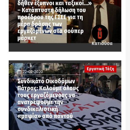
δήθεν έξυπνοι και ταξικοί…»
– Κατάπτυστη δήλωση του
προέδρου της ΓΣΕΕ για τη
μέρα δράσης των
εργαζομένων στα σούπερ
μάρκετ
Κατιούσα
Εργατική Τάξη
22-02-2020
Συνδικάτο Οικοδόμων
Πάτρας: Καλούμε όλους
τους εργαζόμενους να
ανατρέψουμε την
συνδικαλιστική
«μαφία» από παντού