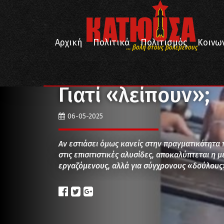
Αρχική
Πολιτικά
Πολιτισμός
Κοινω
... βολή στους βολεμένους
/
/
/
Αρχική
Πολιτικά
Εργατική Τάξη
Γιατί «λείπουν
Γιατί «λείπουν»;
06-05-2025
Αν εστιάσει όμως κανείς στην πραγματικότητα 
στις επισιτιστικές αλυσίδες, αποκαλύπτεται η 
εργαζόμενους, αλλά για σύγχρονους «δούλους