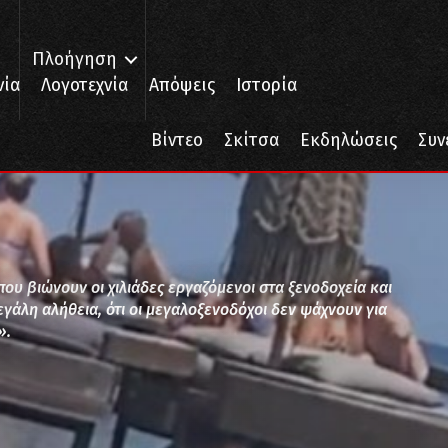
Πλοήγηση
νία
Λογοτεχνία
Απόψεις
Ιστορία
»;
Βίντεο
Σκίτσα
Εκδηλώσεις
Συν
που βιώνουν οι χιλιάδες εργαζόμενοι στα ξενοδοχεία και
μεγάλη αλήθεια, ότι οι μεγαλοξενοδόχοι δεν ψάχνουν για
».