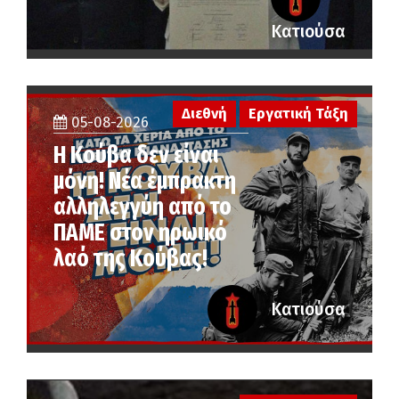
Κατιούσα
Διεθνή
Εργατική Τάξη
05-08-2026
Η Κούβα δεν είναι
μόνη! Νέα έμπρακτη
αλληλεγγύη από το
ΠΑΜΕ στον ηρωικό
λαό της Κούβας!
Κατιούσα