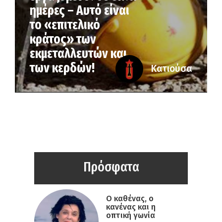
ημέρες – Αυτό είναι
το «επιτελικό
κράτος» των
εκμεταλλευτών και
των κερδών!
Κατιούσα
Πρόσφατα
Ο καθένας, ο
κανένας και η
οπτική γωνία