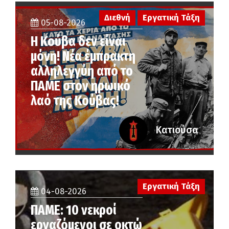
Διεθνή
Εργατική Τάξη
05-08-2026
Η Κούβα δεν είναι
μόνη! Νέα έμπρακτη
αλληλεγγύη από το
ΠΑΜΕ στον ηρωικό
λαό της Κούβας!
Κατιούσα
Εργατική Τάξη
04-08-2026
ΠΑΜΕ: 10 νεκροί
εργαζόμενοι σε οκτώ