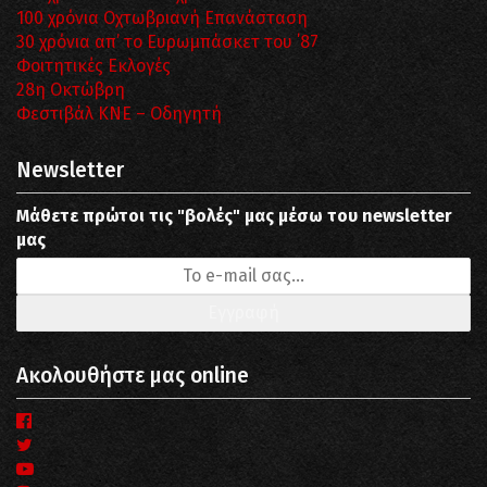
100 χρόνια Οχτωβριανή Επανάσταση
30 χρόνια απ’ το Ευρωμπάσκετ του ΄87
Φοιτητικές Εκλογές
28η Οκτώβρη
Φεστιβάλ ΚΝΕ – Οδηγητή
Newsletter
Μάθετε πρώτοι τις "βολές" μας μέσω του newsletter
μας
Ακολουθήστε μας online