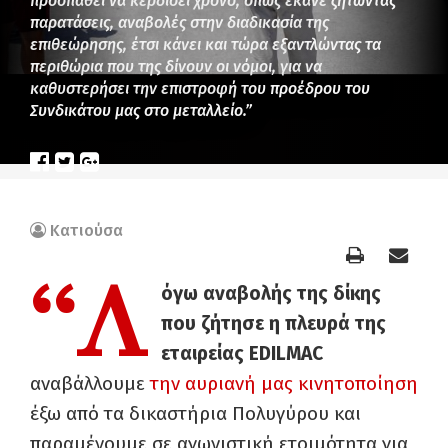
προσπαθεί να κερδίσει χρόνο, όπως έκανε ζητώντας
παρατάσεις, αναβολές στην διαδικασία της
επιθεώρησης, έτσι κάνει και τώρα εξαντλώντας τα
περιθώρια που της δίνουν οι νόμοι, για να
καθυστερήσει την επιστροφή του προέδρου του
Συνδικάτου μας στο μεταλλείο.”
Κατιούσα
“Λ
όγω αναβολής της δίκης
που ζήτησε η πλευρά της
εταιρείας EDILMAC
αναβάλλουμε
την αυριανή μας κινητοποίηση
έξω από τα δικαστήρια Πολυγύρου και
παραμένουμε σε αγωνιστική ετοιμότητα
για