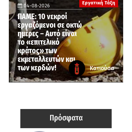
Εργατική Τάξη
04-08-2026
ΠΑΜΕ: 10 νεκροί
εργαζόμενοι σε οκτώ
ημέρες – Αυτό είναι
το «επιτελικό
κράτος» των
εκμεταλλευτών και
των κερδών!
Κατιούσα
Πρόσφατα