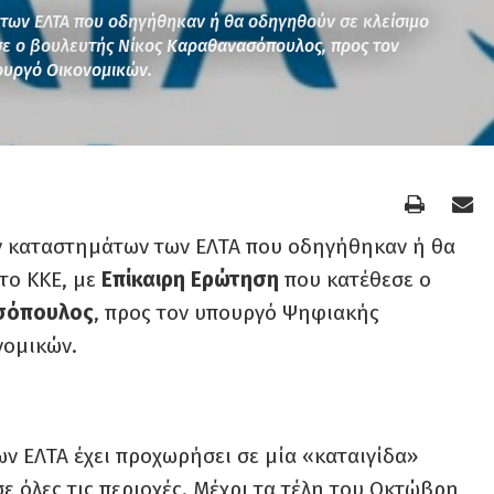
των ΕΛΤΑ που οδηγήθηκαν ή θα οδηγηθούν σε κλείσιμο
εσε ο βουλευτής Νίκος Καραθανασόπουλος, προς τον
ουργό Οικονομικών.
ν καταστημάτων των ΕΛΤΑ που οδηγήθηκαν ή θα
το ΚΚΕ, με
Επίκαιρη Ερώτηση
που κατέθεσε ο
σόπουλος
, προς τον υπουργό Ψηφιακής
νομικών.
ων ΕΛΤΑ έχει προχωρήσει σε μία «καταιγίδα»
ε όλες τις περιοχές. Μέχρι τα τέλη του Οκτώβρη