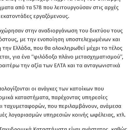
τήματα από τα 578 που λειτουργούσαν στις αρχές
 εκατοντάδες εργαζόμενους.
οχώρησαν στην αναδιοργάνωση του δικτύου τους
κόστους, με την ενοποίηση υποστελεχωμένων και
την Ελλάδα, που θα ολοκληρωθεί μέχρι το τέλος
εται, για ένα “φιλόδοξο πλάνο μετασχηματισμού”,
εραιτέρω την αξία των ΕΛΤΑ και τα ανταγωνιστικά
λογίζονται οι ανάγκες των κατοίκων που
ομικά καταστήματα, παρέχοντας υπηρεσίες
αι ταχυμεταφορών, που περιλαμβάνουν, ανάμεσα
ές λογαριασμών υπηρεσιών κοινής ωφέλειας, κτλ.
 Ταχυδρομικά Καταστήματα είναι ανάστατος, καθώς