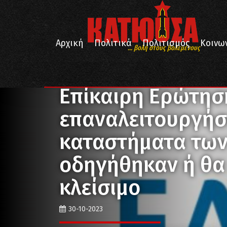
Αρχική
Πολιτικά
Πολιτισμός
Κοινω
... βολή στους βολεμένους
/
/
Αρχική
Πολιτικά
Επίκαιρη Ερώτηση του ΚΚΕ: Να
Επίκαιρη Ερώτησ
επαναλειτουργήσ
καταστήματα των
οδηγήθηκαν ή θα
κλείσιμο
30-10-2023