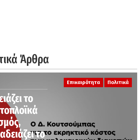
τικά Άρθρα
Επικαιρότητα
Πολιτικά
ειάζει το
κτοπλοϊκά
σμός,
αδειάζει το