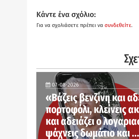
Κάντε ένα σχόλιο:
Για να σχολιάσετε πρέπει να
συνδεθείτε
.
Σχε
07-08-2026
«Βάζεις βενζίνη και αδ
πορτοφόλι, κλείνεις α
και αδειάζει ο λογαρια
ψάχνεις δωμάτιο και …