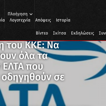
Πλοήγηση
νία
Λογοτεχνία
Απόψεις
Ιστορία
 επαναλειτουργήσουν όλα τα καταστήματα των ΕΛΤΑ που οδηγήθηκαν ή 
Βίντεο
Σκίτσα
Εκδηλώσεις
Συν
η του ΚΚΕ: Να
ουν όλα τα
 ΕΛΤΑ που
 οδηγηθούν σε