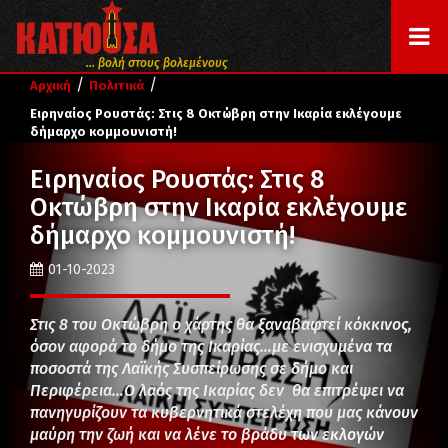
... βολή στους βολεμένους
/
/
Αρχική
Πολιτικά
Ειρηναίος Ρουστάς: Στις 8 Οκτώβρη στην Ικαρία εκλέγουμε
δήμαρχο κομμουνιστή!
Ειρηναίος Ρουστάς: Στις 8
Οκτώβρη στην Ικαρία εκλέγουμε
δήμαρχο κομμουνιστή!
01-10-2023
Στις 8 του Οκτώβρη ο χάρτης θα ξαναβαφτεί κόκκινος,
όσον αφορά το δήμο της Ικαρίας…με ενισχυμένα τα
ποσοστά της Λαϊκής Συσπείρωσης σε δήμο και
Περιφέρεια…Ο λαός της Ικαρίας δεν θα επιτρέψει να
πανηγυρίζουν τα κυβερνητικά στελέχη που μας κάνουν
μαύρη την ζωή και να λένε το βράδυ των εκλογών