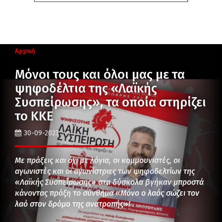
Αρχική
Μόνοι τους και όλοι μας με τα
ψηφοδέλτια της «Λαϊκής
Συσπείρωσης», τα οποία στηρίζει
το ΚΚΕ
30-09-2023
Με πράξεις και όχι με λόγια, οι κομμουνιστές, οι
αγωνιστές και οι αγωνίστριες των ψηφοδελτίων της
«Λαϊκής Συσπείρωσης» στα δύσκολα βγήκαν μπροστά
κάνοντας πράξη το σύνθημα «Μόνο ο λαός σώζει τον
λαό στον δρόμο της ανατροπής»!