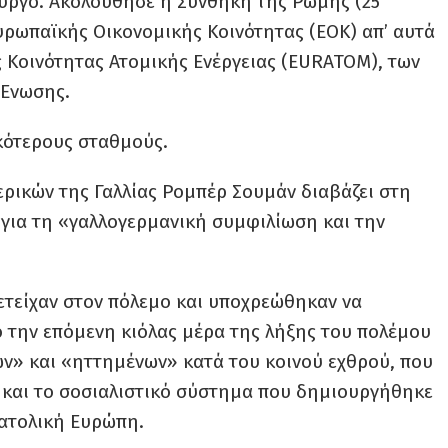
ούργο. Ακολούθησε η Συνθήκη της Ρώμης (25
Ευρωπαϊκής Οικονομικής Κοινότητας (ΕΟΚ) απ’ αυτά
ς Κοινότητας Ατομικής Ενέργειας (EURATOM), των
 Ενωσης.
κότερους σταθμούς.
ερικών της Γαλλίας Ρομπέρ Σουμάν διαβάζει στη
για τη «γαλλογερμανική συμφιλίωση και την
τείχαν στον πόλεμο και υποχρεώθηκαν να
ό την επόμενη κιόλας μέρα της λήξης του πολέμου
ν» και «ηττημένων» κατά του κοινού εχθρού, που
η και το σοσιαλιστικό σύστημα που δημιουργήθηκε
νατολική Ευρώπη.