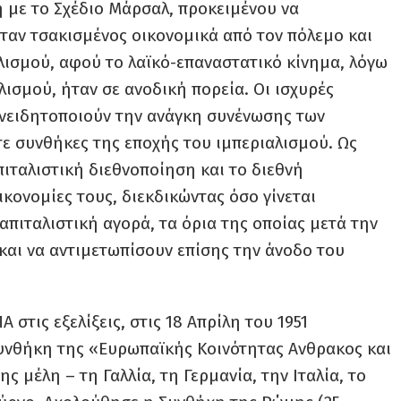
η με το Σχέδιο Μάρσαλ, προκειμένου να
ήταν τσακισμένος οικονομικά από τον πόλεμο και
λισμού, αφού το λαϊκό-επαναστατικό κίνημα, λόγω
λισμού, ήταν σε ανοδική πορεία. Οι ισχυρές
υνειδητοποιούν την ανάγκη συνένωσης των
τε συνθήκες της εποχής του ιμπεριαλισμού. Ως
ιταλιστική διεθνοποίηση και το διεθνή
ικονομίες τους, διεκδικώντας όσο γίνεται
πιταλιστική αγορά, τα όρια της οποίας μετά την
και να αντιμετωπίσουν επίσης την άνοδο του
 στις εξελίξεις, στις 18 Απρίλη του 1951
Συνθήκη της «Ευρωπαϊκής Κοινότητας Ανθρακος και
ς μέλη – τη Γαλλία, τη Γερμανία, την Ιταλία, το