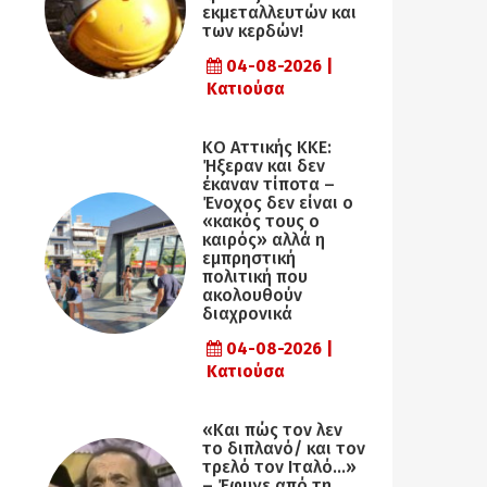
εκμεταλλευτών και
των κερδών!
04-08-2026 |
Κατιούσα
KO Αττικής ΚΚΕ:
Ήξεραν και δεν
έκαναν τίποτα –
Ένοχος δεν είναι ο
«κακός τους ο
καιρός» αλλά η
εµπρηστική
πολιτική που
ακολουθούν
διαχρονικά
04-08-2026 |
Κατιούσα
«Και πώς τον λεν
το διπλανό/ και τον
τρελό τον Ιταλό…»
– Έφυγε από τη