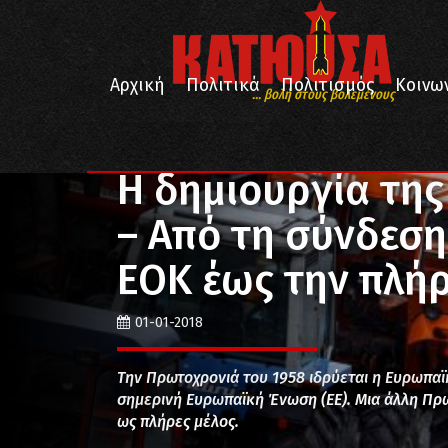
Αρχική
Πολιτικά
Πολιτισμός
Κοινω
... βολή στους βολεμένους
/
/
Αρχική
Πολιτικά
Η δημιουργία της Ευρωπαϊκής Έ
Η δημιουργία τη
– Από τη σύνδεση
ΕΟΚ έως την πλή
01-01-2018
Την Πρωτοχρονιά του 1958 ιδρύεται η Ευρωπαϊ
σημερινή Ευρωπαϊκή Ένωση (ΕΕ). Μια άλλη Πρω
ως πλήρες μέλος.