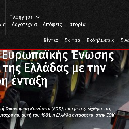
Πλοήγηση
νία
Λογοτεχνία
Απόψεις
Ιστορία
νωσης – Από τη σύνδεση της Ελλάδας με την ΕΟΚ έως την πλήρη ένταξη
Βίντεο
Σκίτσα
Εκδηλώσεις
Συν
ς Ευρωπαϊκής Ένωσης
 της Ελλάδας με την
ρη ένταξη
κή Οικονομική Κοινότητα (ΕΟΚ), που μετεξελίχθηκε στη
τοχρονιά, αυτή του 1981, η Ελλάδα εντάσσεται στην ΕΟΚ