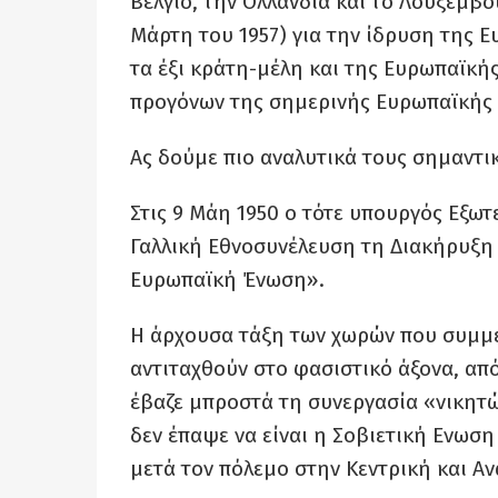
Βέλγιο, την Ολλανδία και το Λουξεμβ
Μάρτη του 1957) για την ίδρυση της 
τα έξι κράτη-μέλη και της Ευρωπαϊκή
προγόνων της σημερινής Ευρωπαϊκής
Ας δούμε πιο αναλυτικά τους σημαντι
Στις 9 Μάη 1950 ο τότε υπουργός Εξωτ
Γαλλική Εθνοσυνέλευση τη Διακήρυξη 
Ευρωπαϊκή Ένωση».
Η άρχουσα τάξη των χωρών που συμμε
αντιταχθούν στο φασιστικό άξονα, απ
έβαζε μπροστά τη συνεργασία «νικητώ
δεν έπαψε να είναι η Σοβιετική Ενωσ
μετά τον πόλεμο στην Κεντρική και Α