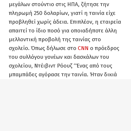
μεγάλων στούντιο στις ΗΠΑ, ζήτησε την
πληρωμή 250 δολαρίων, γιατί η ταινία είχε
προβληθεί χωρίς άδεια. Επιπλέον, η εταιρεία
απαιτεί το ίδιο ποσό για οποιαδήποτε άλλη
μελλοντική προβολή της ταινίας στο
σχολείο. Όπως δήλωσε στο
CNN
ο πρόεδρος
του συλλόγου γονέων και δασκάλων του
σχολείου, Ντέιβιντ Ρόουζ “Ένας από τους
μπαμπάδες αγόρασε την ταινία. Ήταν δικιά
του. Κυριολεκτικά δεν είχαμε ιδέα ότι
παραβιάζουμε κάποιους κανόνες”. Όπως
υποστηρίζεται στο μέηλ, “Κάθε φορά που
μια ταινία προβάλλεται εκτός οικίας,
χρειάζεται νομική άδεια για την προβολή
της, καθώς θεωρείται δημόσιο θέαμα”,