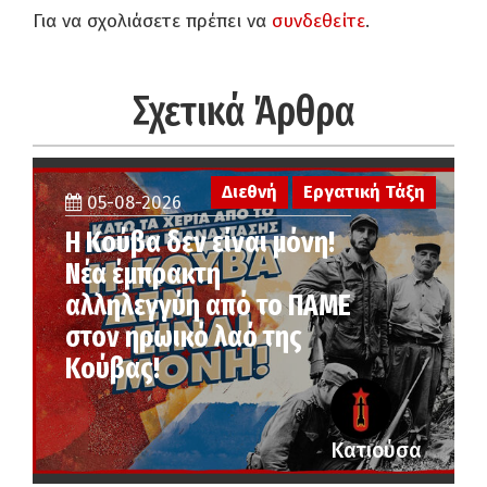
Για να σχολιάσετε πρέπει να
συνδεθείτε
.
Σχετικά Άρθρα
Διεθνή
Εργατική Τάξη
05-08-2026
Η Κούβα δεν είναι μόνη!
Νέα έμπρακτη
αλληλεγγύη από το ΠΑΜΕ
στον ηρωικό λαό της
Κούβας!
Κατιούσα