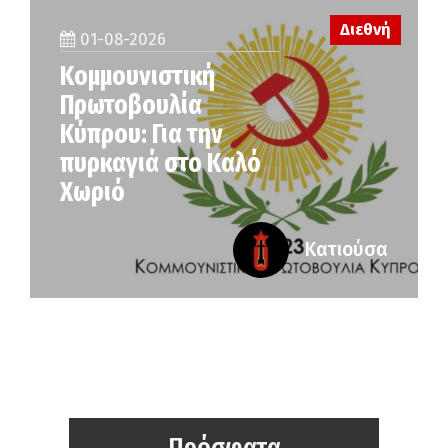
Διεθνή
01-08-2026
Κομμουνιστική
Πρωτοβουλία
Κύπρου: Για την
πυρκαγιά στο Καλό
Χωριό
Κατιούσα
Πρόσφατα