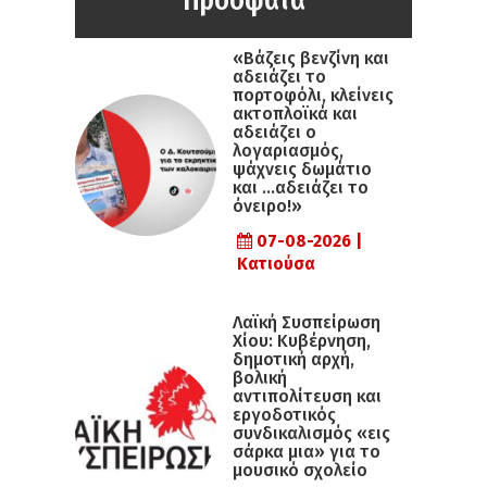
«Βάζεις βενζίνη και
αδειάζει το
πορτοφόλι, κλείνεις
ακτοπλοϊκά και
αδειάζει ο
λογαριασμός,
ψάχνεις δωμάτιο
και …αδειάζει το
όνειρο!»
07-08-2026 |
Κατιούσα
Λαϊκή Συσπείρωση
Χίου: Κυβέρνηση,
δημοτική αρχή,
βολική
αντιπολίτευση και
εργοδοτικός
συνδικαλισμός «εις
σάρκα μια» για το
μουσικό σχολείο