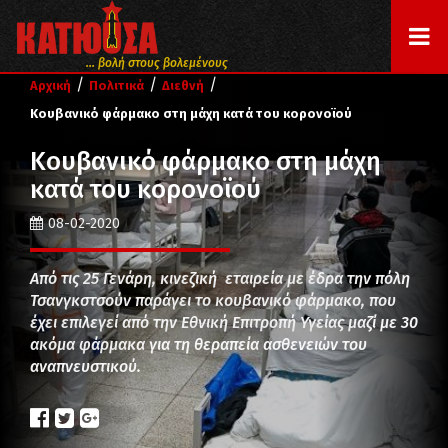
... βολή στους βολεμένους
/
/
/
Αρχική
Πολιτικά
Διεθνή
Κουβανικό φάρμακο στη μάχη κατά του κορονοϊού
Κουβανικό φάρμακο στη μάχη
κατά του κορονοϊού
08-02-2020
Από τις 25 Γενάρη, κινεζική εταιρεία με έδρα την πόλη
Τσανγκστσούν παράγει το κουβανικό φάρμακο, που
έχει επιλεγεί από την Εθνική Επιτροπή Υγείας μαζί με 30
ακόμα φάρμακα για τη θεραπεία ασθενειών του
αναπνευστικού.