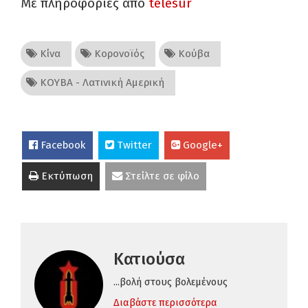
Mε πληροφορίες από
telesur
Κίνα
Κορονοϊός
Κούβα
ΚΟΥΒΑ - Λατινική Αμερική
Facebook
Twitter
Google+
Εκτύπωση
Στείλτε σε φίλο
Κατιούσα
...βολή στους βολεμένους
Διαβάστε περισσότερα