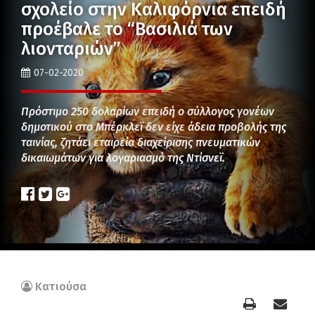
σχολείο στην Καλιφόρνια επειδή
προέβαλε το “Βασιλιά των
λιονταριών”
07-02-2020
Πρόστιμο 250 δολαρίων επειδή ο σύλλογος γονέων
δημοτικού στο Μπέρκλεϊ δεν είχε άδεια προβολής της
ταινίας, ζητάει εταιρεία διαχείρισης πνευματικών
δικαιωμάτων για λογαριασμό της Ντίσνεϊ.
Κατιούσα