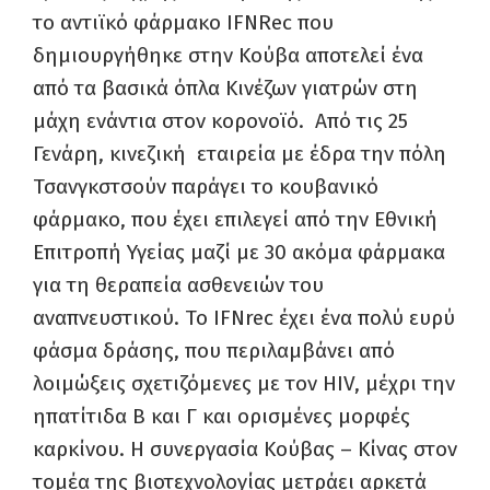
το αντιϊκό φάρμακο IFNRec που
δημιουργήθηκε στην Κούβα αποτελεί ένα
από τα βασικά όπλα Κινέζων γιατρών στη
μάχη ενάντια στον κορονοϊό. Από τις 25
Γενάρη, κινεζική εταιρεία με έδρα την πόλη
Τσανγκστσούν παράγει το κουβανικό
φάρμακο, που έχει επιλεγεί από την Εθνική
Επιτροπή Υγείας μαζί με 30 ακόμα φάρμακα
για τη θεραπεία ασθενειών του
αναπνευστικού. Το IFNrec έχει ένα πολύ ευρύ
φάσμα δράσης, που περιλαμβάνει από
λοιμώξεις σχετιζόμενες με τον ΗΙV, μέχρι την
ηπατίτιδα Β και Γ και ορισμένες μορφές
καρκίνου. Η συνεργασία Κούβας – Κίνας στον
τομέα της βιοτεχνολογίας μετράει αρκετά