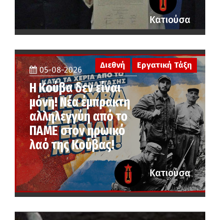
Κατιούσα
Διεθνή
Εργατική Τάξη
05-08-2026
Η Κούβα δεν είναι
μόνη! Νέα έμπρακτη
αλληλεγγύη από το
ΠΑΜΕ στον ηρωικό
λαό της Κούβας!
Κατιούσα