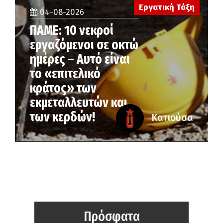
Εργατική Τάξη
04-08-2026
ΠΑΜΕ: 10 νεκροί
εργαζόμενοι σε οκτώ
ημέρες – Αυτό είναι
το «επιτελικό
κράτος» των
εκμεταλλευτών και
των κερδών!
Κατιούσα
Πρόσφατα