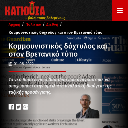
... βολή στους βολεμένους
/
/
/
Αρχική
Πολιτικά
Διεθνή
Κομμουνιστικός δάχτυλος και στον Βρετανικό τύπο
Κομμουνιστικός δάχτυλος και
στον Βρετανικό τύπο
01-08-2022
Το νέο θύμα είναι ο Guardian που αναγκάστηκε να
υποχωρήσει στην αμείλικτη αναλυτική διαύγεια της
ταξικής προσέγγισης.