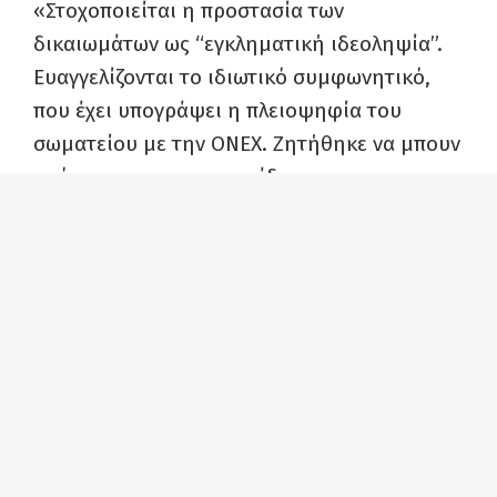
«Στοχοποιείται η προστασία των
δικαιωμάτων ως “εγκληματική ιδεοληψία”.
Ευαγγελίζονται το ιδιωτικό συμφωνητικό,
που έχει υπογράψει η πλειοψηφία του
σωματείου με την ΟΝΕΧ. Ζητήθηκε να μπουν
οι όροι του στο νομοσχέδιο και το
αρνήθηκαν. Ο λόγος προφανής. Δεν θέλουν
καμία δέσμευση προς τους εργαζόμενους.
Κυβέρνηση, “επενδυτές” και ο
συνδικαλιστικός τους βραχίονας προωθούν
τις επιδιώξεις τους με όλα τα μέσα. Γι’ αυτό
στοχοποιούν όποιον τους αποκαλύπτει. Το
πραγματικό δίλημμα της κυβέρνησης είναι ή
κλείνει το ναυπηγείο ή όλοι απολυμένοι με