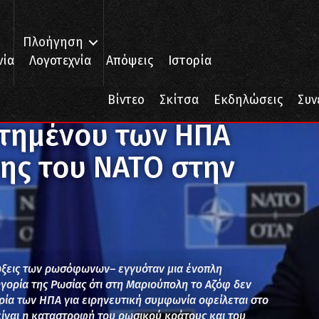
Πλοήγηση
νία
Λογοτεχνία
Απόψεις
Ιστορία
νου των ΗΠΑ κατά της Επέκτασης του ΝΑΤΟ στην Ουκρανία
Βίντεο
Σκίτσα
Εκδηλώσεις
Συν
τημένου των ΗΠΑ
ης του ΝΑΤΟ στην
ιώξεις των ρωσόφωνων– εγγυόταν μια ένοπλη
γορία της Ρωσίας ότι στη Μαριούπολη το Αζόφ δεν
ία των ΗΠΑ για ειρηνευτική συμφωνία οφείλεται στο
είναι η καταστροφή του ρωσικού κράτους και του