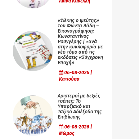
Λιάνα Κανέλλη
«Άλκης ο ψεύτης»
του Φώντα Λάδη –
Εικονογράφηση:
Κωνσταντίνος
Ρουγγέρης | Ξανά
στην κυκλοφορία με
νέο τόμο από τις
εκδόσεις «Σύγχρονη
Εποχή»
06-08-2026 |
Κατιούσα
Αριστεροί με δεξιές
τσέπες: Το
Υπαρξιακό και
Ταξικό Αδιέξοδο της
Επιβίωσης
06-08-2026 |
Μώμος