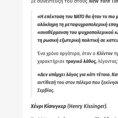
Σε συνέντευξή του στους
New York Ti
«Η επέκταση του ΝΑΤΟ θα ήταν το πιο μ
ολόκληρη τη μεταψυχροπολεμική επο
«αναθέρμανση του ψυχροπολεμικού κλί
τη ρωσική εξωτερική πολιτική σε κατε
Ένα χρόνο αργότερα, όταν ο
Κλίντον
πρ
χαρακτήρισε
τραγικό λάθος,
λέγοντας:
«Δεν υπάρχει λόγος για κάτι τέτοιο. Κ
αντίθεσή του στον πόλεμο που ξεκίνησε
Σερβίας.
Χένρι Κίσινγκερ
(Henry Kissinger).