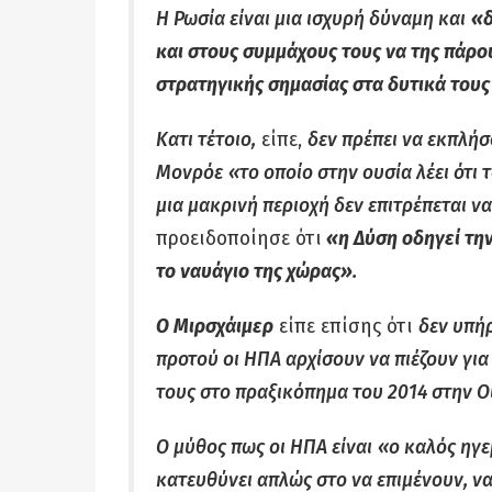
Η Ρωσία είναι μια ισχυρή δύναμη και
«δ
και στους συμμάχους τους να της πάρο
στρατηγικής σημασίας στα δυτικά του
Κατι τέτοιο,
είπε,
δεν πρέπει να εκπλήσ
Μονρόε
«το οποίο στην ουσία λέει ότι 
μια μακρινή περιοχή δεν επιτρέπεται ν
προειδοποίησε ότι
«η Δύση οδηγεί την
το ναυάγιο της χώρας»
.
Ο Μιρσχάιμερ
είπε επίσης ότι
δεν υπήρ
προτού οι ΗΠΑ αρχίσουν να πιέζουν για
τους στο πραξικόπημα του 2014 στην Ο
Ο μύθος πως οι ΗΠΑ είναι
«ο καλός ηγ
κατευθύνει απλώς στο να επιμένουν, να 