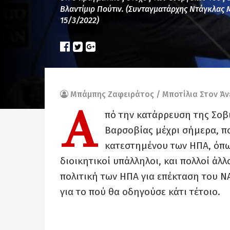
Βλαντίμιρ Πούτιν. (Συνταγματάρχης Ντάγκλας
15/3/2022)
Μπάμπης Ζαφειράτος / Μποτίλια Στον Άν
Α
πό την κατάρρευση της Σοβ
Βαρσοβίας μέχρι σήμερα, π
κατεστημένου των ΗΠΑ, όπω
διοικητικοί υπάλληλοι, και πολλοί άλ
πολιτική των ΗΠΑ για επέκταση του Ν
για το πού θα οδηγούσε κάτι τέτοιο.