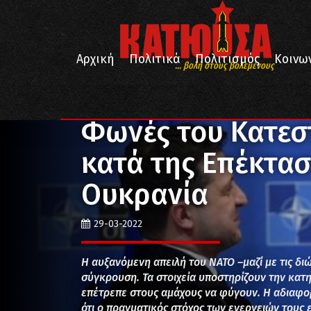
Αρχική
Πολιτικά
Πολιτισμός
Κοινω
... βολή στους βολεμένους
/
/
/
Αρχική
Πολιτικά
Διεθνή
Φωνές του Κατεστημέ
Φωνές του Κατεσ
κατά της Επέκτασ
Ουκρανία
29-03-2022
Η αυξανόμενη απειλή του ΝΑΤΟ –μαζί με τις δ
σύγκρουση. Τα στοιχεία υποστηρίζουν την κατη
επέτρεπε στους αμάχους να φύγουν. Η αδιαφορ
ότι ο πραγματικός στόχος των ενεργειών τους 