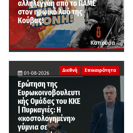
αλληλεγγύη από το ΠΑΜΕ
στον ηρωικό λαό της
Κούβας!
Κατιούσα
Διεθνή
Επικαιρότητα
01-08-2026
Ερώτηση της
Ευρωκοινοβουλευτι
κής Ομάδας του ΚΚΕ
| Πυρκαγιές: Η
«κοστολογημένη»
γύμνια σε