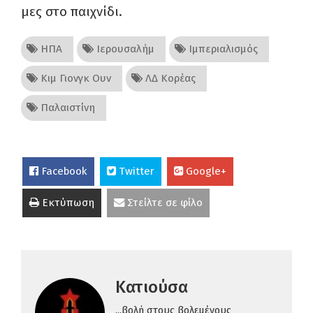
μες στο παιχνίδι.
ΗΠΑ
Ιερουσαλήμ
Ιμπεριαλισμός
Κιμ Γιονγκ Ουν
ΛΔ Κορέας
Παλαιστίνη
Facebook
Twitter
Google+
Εκτύπωση
Στείλτε σε φίλο
Κατιούσα
...βολή στους βολεμένους