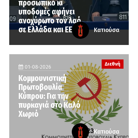
προσωπικό κι
υποδομές αφήνει
ανοχύρωτο τον λαό
σε Ελλάδα και ΕΕ
Κατιούσα
Διεθνή
01-08-2026
Κομμουνιστική
Πρωτοβουλία
Κύπρου: Για την
πυρκαγιά στο Καλό
Χωριό
Κατιούσα