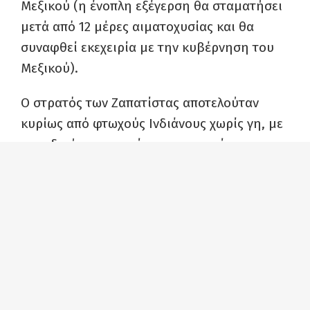
Μεξικού (η ένοπλη εξέγερση θα σταματήσει
μετά από 12 μέρες αιματοχυσίας και θα
συναφθεί εκεχειρία με την κυβέρνηση του
Μεξικού).
Ο στρατός των Ζαπατίστας αποτελούταν
κυρίως από φτωχούς Ινδιάνους χωρίς γη, με
μοναδική «περιουσία» την καταπίεση που
υφίσταντο από την τάξη των εκμεταλλευτών,
που δεν άντεξαν άλλο την καταπάτηση των
δικαιωμάτων τους και αποφάσισαν να
υπερασπιστούν την αξιοπρέπεια και την ίδια
τους τη ζωή. Γνωστότερος εκπρόσωπος του
κινήματος των Ζαπατίστας υπήρξε ο
«εξεγερμένος Υποδιοικητής» Μάρκος.