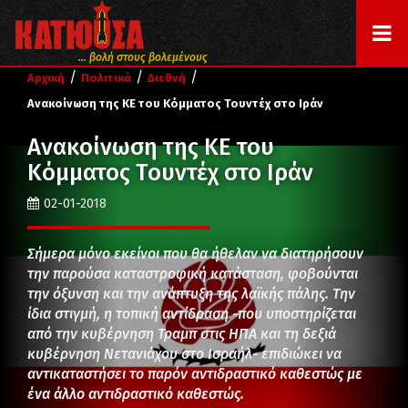
... βολή στους βολεμένους
/
/
/
Αρχική
Πολιτικά
Διεθνή
Ανακοίνωση της ΚΕ του Κόμματος Τουντέχ στο Ιράν
Ανακοίνωση της ΚΕ του
Κόμματος Τουντέχ στο Ιράν
02-01-2018
Σήμερα μόνο εκείνοι που θα ήθελαν να διατηρήσουν
την παρούσα καταστροφική κατάσταση, φοβούνται
την όξυνση και την ανάπτυξη της λαϊκής πάλης. Την
ίδια στιγμή, η τοπική αντίδραση -που υποστηρίζεται
από την κυβέρνηση Τραμπ στις ΗΠΑ και τη δεξιά
κυβέρνηση Νετανιάχου στο Ισραήλ- επιδιώκει να
αντικαταστήσει το παρόν αντιδραστικό καθεστώς με
ένα άλλο αντιδραστικό καθεστώς.