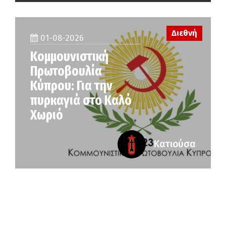
Διεθνή
01-08-2026
Κομμουνιστική
Πρωτοβουλία
Κύπρου: Για την
πυρκαγιά στο Καλό
Χωριό
Κατιούσα