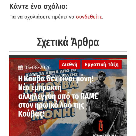
Κάντε ένα σχόλιο:
Για να σχολιάσετε πρέπει να
συνδεθείτε
.
Σχετικά Άρθρα
Διεθνή
Εργατική Τάξη
05-08-2026
Η Κούβα δεν είναι μόνη!
Νέα έμπρακτη
αλληλεγγύη από το ΠΑΜΕ
στον ηρωικό λαό της
Κούβας!