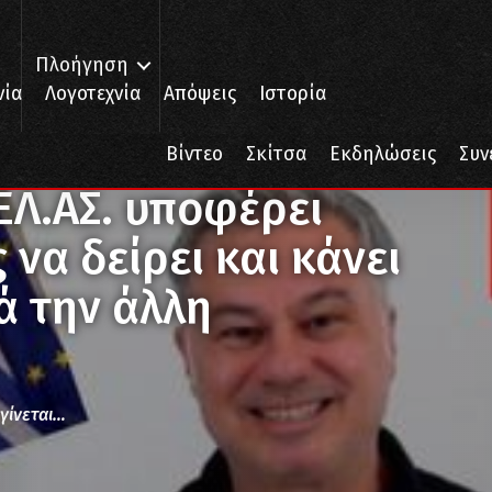
Πλοήγηση
νία
Λογοτεχνία
Απόψεις
Ιστορία
ει χωρίς διαδηλωτές να δείρει και κάνει τη μια γκάφα μετά την άλλη
Βίντεο
Σκίτσα
Εκδηλώσεις
Συν
 ΕΛ.ΑΣ. υποφέρει
να δείρει και κάνει
ά την άλλη
 γίνεται…