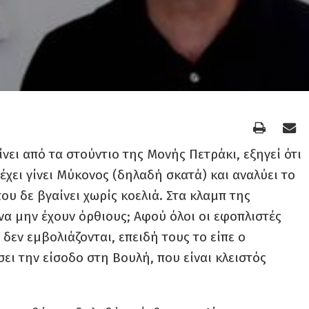
ει από τα στούντιο της Μονής Πετράκι, εξηγεί ότι
έχει γίνει Μύκονος (δηλαδή σκατά) και αναλύει το
υ δε βγαίνει χωρίς κοελιά. Στα κλαμπ της
να μην έχουν όρθιους; Αφού όλοι οι εφοπλιστές
δεν εμβολιάζονται, επειδή τους το είπε ο
ει την είσοδο στη Βουλή, που είναι κλειστός