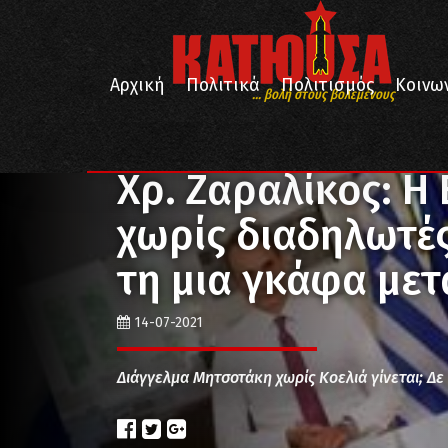
Αρχική
Πολιτικά
Πολιτισμός
Κοινω
... βολή στους βολεμένους
/
/
Αρχική
Πολιτικά
Χρ. Ζαραλίκος: Η ΕΛ.ΑΣ. υποφέρ
Χρ. Ζαραλίκος: Η
χωρίς διαδηλωτές 
τη μια γκάφα μετ
14-07-2021
Διάγγελμα Μητσοτάκη χωρίς Κοελιά γίνεται; Δε