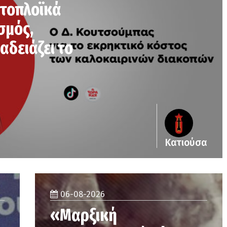
κτοπλοϊκά
σμός,
αδειάζει το
Κατιούσα
06-08-2026
«Μαρξική