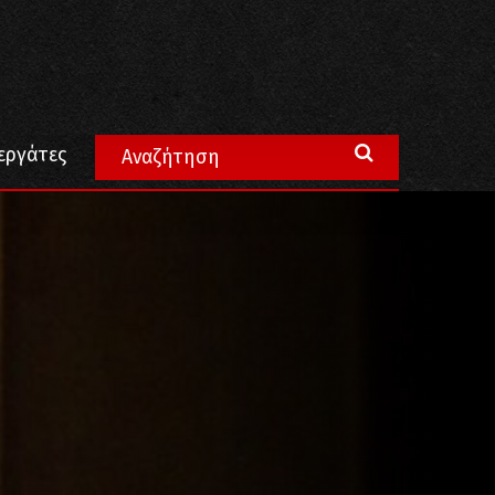
υ”
εργάτες