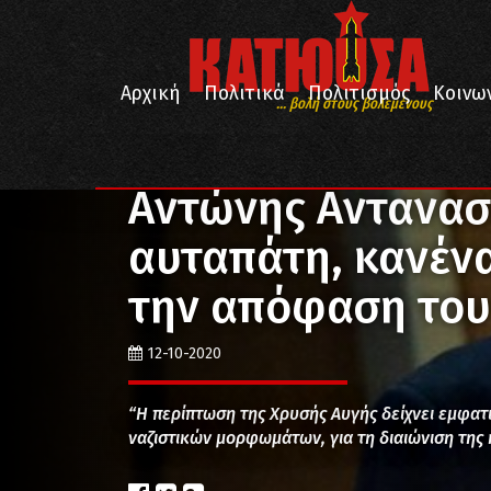
Αρχική
Πολιτικά
Πολιτισμός
Κοινω
... βολή στους βολεμένους
/
/
Αρχική
Πολιτικά
Αντώνης Αντανασιώτης – “Καμί
Αντώνης Αντανασ
αυταπάτη, κανέν
την απόφαση του
12-10-2020
“Η περίπτωση της Χρυσής Αυγής δείχνει εμφατ
ναζιστικών μορφωμάτων, για τη διαιώνιση της 