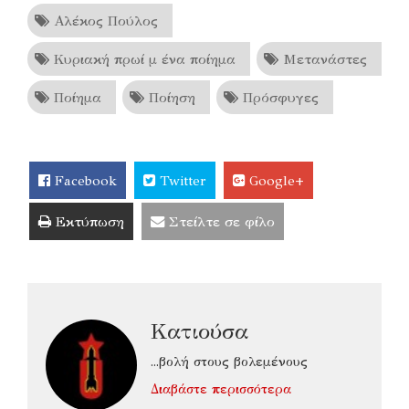
Αλέκος Πούλος
Κυριακή πρωί μ ένα ποίημα
Μετανάστες
Ποίημα
Ποίηση
Πρόσφυγες
Facebook
Twitter
Google+
Εκτύπωση
Στείλτε σε φίλο
Κατιούσα
...βολή στους βολεμένους
Διαβάστε περισσότερα