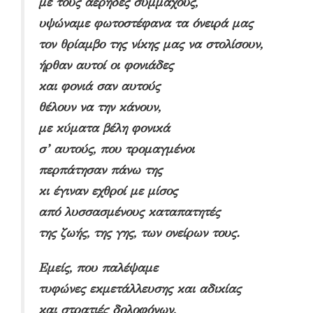
με τους αέρηδες συμμάχους,
υψώναμε φωτοστέφανα τα όνειρά μας
τον θρίαμβο της νίκης μας να στολίσουν,
ήρθαν αυτοί οι φονιάδες
και φονιά σαν αυτούς
θέλουν να την κάνουν,
με κύματα βέλη φονικά
σ’ αυτούς, που τρομαγμένοι
περπάτησαν πάνω της
κι έγιναν εχθροί με μίσος
από λυσσασμένους καταπατητές
της ζωής, της γης, των ονείρων τους.
Εμείς, που παλέψαμε
τυφώνες εκμετάλλευσης και αδικίας
και στρατιές δολοφόνων,