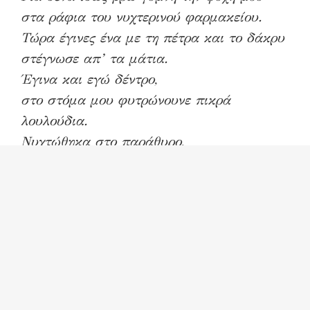
στα ράφια του νυχτερινού φαρμακείου.
Τώρα έγινες ένα με τη πέτρα και το δάκρυ
στέγνωσε απ’ τα μάτια.
Έγινα και εγώ δέντρο,
στο στόμα μου φυτρώνουνε πικρά
λουλούδια.
Νυχτώθηκα στο παράθυρο,
ο σκληρός εραστής τριγυρίζει,
στα σκοτεινά σοκάκια μ’ένα άσπρο μαντίλι
στα χέρια, δώρο για το τυχαίο.
Έχουν παλιώσει πια κρεβάτια,
έρωτες, καθρέφτες και το φεγγάρι σβήνει.
Δεν έχω άλλα λουλούδια να σου φέρω,
τα καταβρόχθισαν οι άγριες μέλισσες,
τα σπαταλήσαμε στις χιλιάδες κηδείες.