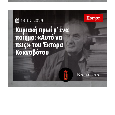
Ποίηση
19-07-2026
Κυριακή πρωί μ’ ένα
ποίημα: «Αυτό να
πεις» του Έκτορα
Κακναβάτου
Κατιούσα