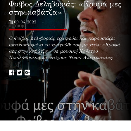
Φοίβος Δεληβοριάς: «Κρυφά μες
στην καβάτζα»
09-04-2022
Ο Φοίβος Δεληβοριάς ερμηνεύει και παρουσιάζει
οπτικοποιημένο το τραγούδι του με τίτλο «Κρυφά
μες στην καβάτζα», σε μουσική Χρήστου
Νικολόπουλου και στίχους Νίκου Αναγνωστάκη.