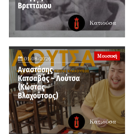
Βρεττάκου
Κατιούσα
Μουσική
01-08-2026
Αναστάσης
Κατσαβός – Λούτσα
(Κώστας
Βλαχούτσος)
Κατιούσα