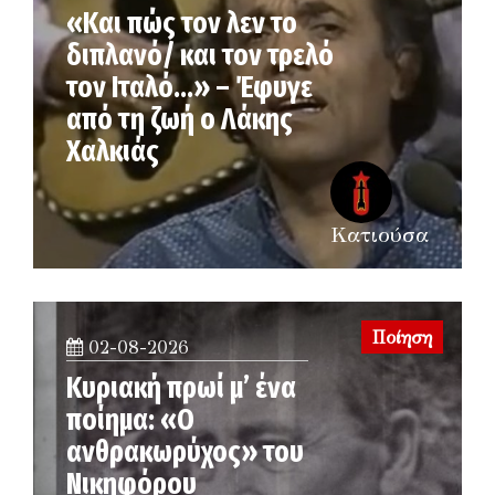
«Και πώς τον λεν το
διπλανό/ και τον τρελό
τον Ιταλό…» – Έφυγε
από τη ζωή ο Λάκης
Χαλκιάς
Κατιούσα
Ποίηση
02-08-2026
Κυριακή πρωί μ’ ένα
ποίημα: «Ο
ανθρακωρύχος» του
Νικηφόρου