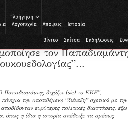
Πλοήγηση
νία
Λογοτεχνία
Απόψεις
Ιστορία
διαμάντη για το άθλημα της “Κουκουεδολογίας”…
Βίντεο
Σκίτσα
Εκδηλώσεις
Συν
μοποίησε τον Παπαδιαμάντ
Κουκουεδολογίας”…
 Παπαδιαμάντης διχάζει (sic) το ΚΚΕ”,
πόνημα την υποτιθέμενη “διένεξη” σχετικά με την
αποδίδονταν ευρύτερες πολιτικές διαστάσεις, έξω
, όπως η ίδια η ιστορία απέδειξε τα αμέσως