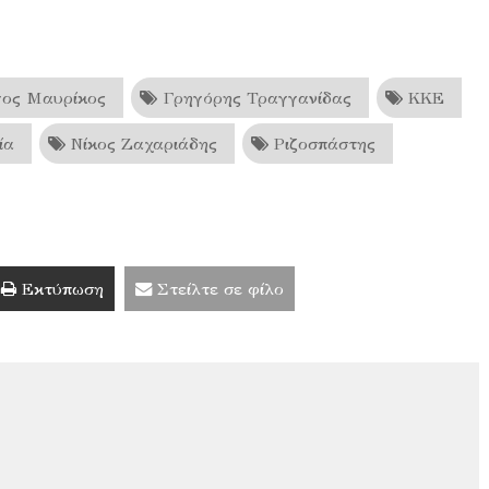
ος Μαυρίκος
Γρηγόρης Τραγγανίδας
ΚΚΕ
ία
Νίκος Ζαχαριάδης
Ριζοσπάστης
Εκτύπωση
Στείλτε σε φίλο