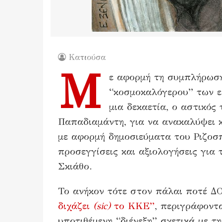
Κατιούσα
Μ
ε αφορμή τη συμπλήρωση
“κοσμοκαλόγερου” των ε
μια δεκαετία, ο αστικός
Παπαδιαμάντη, για να ανακαλύψει 
με αφορμή δημοσιεύματα του Ριζοσ
προσεγγίσεις και αξιολογήσεις για
Σκιάθο.
Το ανήκον τότε στον πάλαι ποτέ 
διχάζει
(sic)
το ΚΚΕ”
, περιγράφοντ
υποτιθέμενη “διένεξη” σχετικά με 