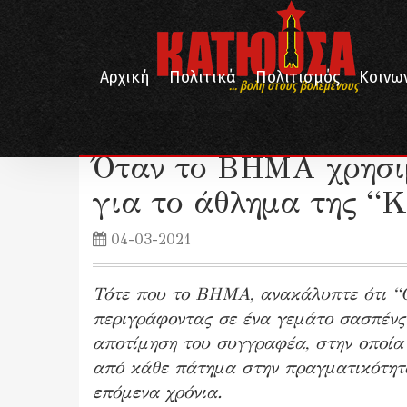
Αρχική
Πολιτικά
Πολιτισμός
Κοινω
... βολή στους βολεμένους
/
/
Αρχική
Λογοτεχνία
Όταν το ΒΗΜΑ χρησιμοποίησε τον Παπα
Όταν το ΒΗΜΑ χρησι
για το άθλημα της “
04-03-2021
Τότε που το ΒΗΜΑ, ανακάλυπτε ότι “Ο
περιγράφοντας σε ένα γεμάτο σασπένς 
αποτίμηση του συγγραφέα, στην οποία 
από κάθε πάτημα στην πραγματικότητα
επόμενα χρόνια.