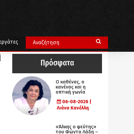
εργάτες
η
Πρόσφατα
Ο καθένας, ο
κανένας και η
οπτική γωνία
06-08-2026 |
Λιάνα Κανέλλη
«Άλκης ο ψεύτης»
του Φώντα Λάδη –