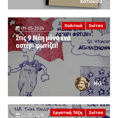
Κατιούσα
Πολιτικά
Σκίτσα
09-05-2026
Στις 9 Μάη μόνο ένα
αστέρι φωτίζει!
Νεk
Εργατική Τάξη
Σκίτσα
01-05-2026