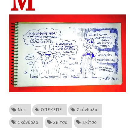
Μ
Νεκ
ΟΠΕΚΕΠΕ
Σκάνδαλα
Σκάνδαλο
Σκίτσα
Σκίτσο