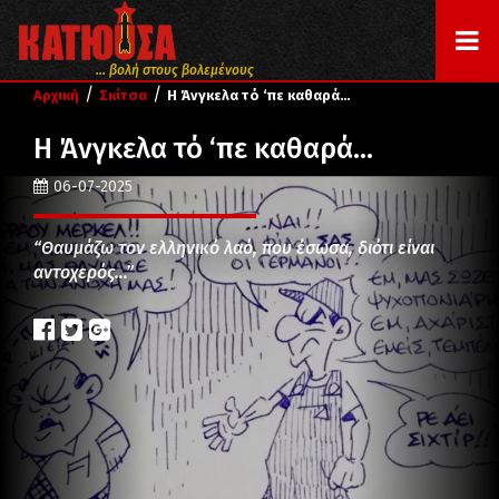
... βολή στους βολεμένους
/
/
Αρχική
Σκίτσα
Η Άνγκελα τό ‘πε καθαρά…
Η Άνγκελα τό ‘πε καθαρά…
06-07-2025
“Θαυμάζω τον ελληνικό λαό, που έσωσα, διότι είναι
αντοχερός…”