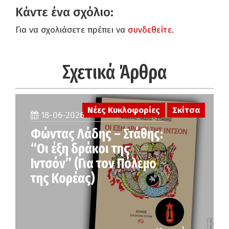
Κάντε ένα σχόλιο:
Για να σχολιάσετε πρέπει να
συνδεθείτε
.
Σχετικά Άρθρα
Νέες Κυκλοφορίες
Σκίτσα
18-06-2026
Φώντας Λάδης – Στάθης:
“Οι έξη δράκοι της
Ιντσόν” (Για τον Πόλεμο
της Κορέας)