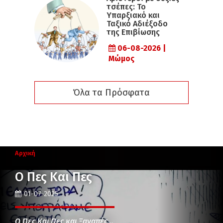
τσέπες: Το
Υπαρξιακό και
Ταξικό Αδιέξοδο
της Επιβίωσης
06-08-2026 |
Μώμος
Όλα τα Πρόσφατα
Αρχική
Ο Πες Και Πες
01-07-2025
Ο Πες Και Πες και Ξαναπές…