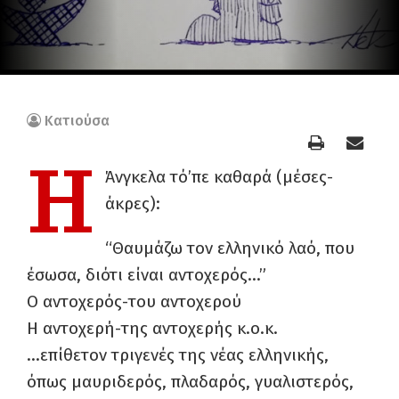
Κατιούσα
Η
Άνγκελα τό’πε καθαρά (μέσες-
άκρες):
“Θαυμάζω τον ελληνικό λαό, που
έσωσα, διότι είναι αντοχερός…”
Ο αντοχερός-του αντοχερού
Η αντοχερή-της αντοχερής κ.ο.κ.
…επίθετον τριγενές της νέας ελληνικής,
όπως μαυριδερός, πλαδαρός, γυαλιστερός,