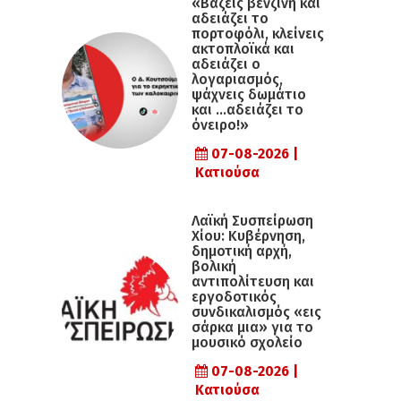
«Βάζεις βενζίνη και
αδειάζει το
πορτοφόλι, κλείνεις
ακτοπλοϊκά και
αδειάζει ο
λογαριασμός,
ψάχνεις δωμάτιο
και …αδειάζει το
όνειρο!»
07-08-2026 |
Κατιούσα
Λαϊκή Συσπείρωση
Χίου: Κυβέρνηση,
δημοτική αρχή,
βολική
αντιπολίτευση και
εργοδοτικός
συνδικαλισμός «εις
σάρκα μια» για το
μουσικό σχολείο
07-08-2026 |
Κατιούσα