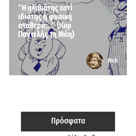
“Η ηλιθιότης εστί
ιδιότης ή φυσική
σταθερά;…” (Κυρ
Παντελής 1η Μάη)
Νεk
Πρόσφατα