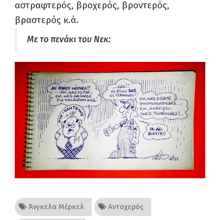
αστραφτερός, βροχερός, βροντερός,
βραστερός κ.ά.
Με το πενάκι του Νεκ:
Άνγκελα Μέρκελ
Αντοχερός