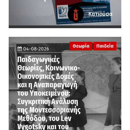
Κατιούσα
Θεωρία
Παιδεία
04-08-2026
Παιδαγωγικές
Θεωρίες, Κοινωνικο-
Οικονομικές Δομές
και η Αναπαραγωγή
του Υποκειμένου:
Συγκριτική Ανάλυση
της Μοντεσσοριανής
Μεθόδου, του Lev
Vygotsky και του