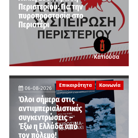
Περιστερίου: Για την
πυροπροστασία στο
Περιστέρι
Κατιούσα
Επικαιρότητα
Κοινωνία
06-08-2026
Όλοι σήμερα στις
αντιιμπεριαλιστικές
συγκεντρώσεις –
Έξω η Ελλάδα από
τον πόλεμο!