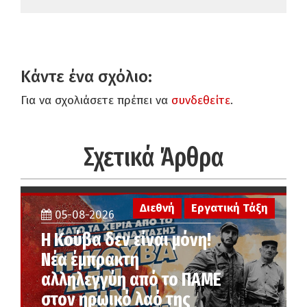
Κάντε ένα σχόλιο:
Για να σχολιάσετε πρέπει να
συνδεθείτε
.
Σχετικά Άρθρα
Διεθνή
Εργατική Τάξη
05-08-2026
Η Κούβα δεν είναι μόνη!
Νέα έμπρακτη
αλληλεγγύη από το ΠΑΜΕ
στον ηρωικό λαό της