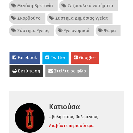
Μεγάλη Βρετανία
Σεξουαλικά νοσήματα
Σκορβούτο
Σύστημα Δημόσιας Υγείας
Σύστημα Υγείας
Υγειονομικοί
Ψώρα
Facebook
Twitter
Google+
Εκτύπωση
Στείλτε σε φίλο
Κατιούσα
...βολή στους βολεμένους
Διαβάστε περισσότερα