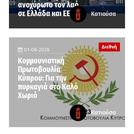
ανοχύρωτο τον λαό
σε Ελλάδα και ΕΕ
Κατιούσα
Διεθνή
01-08-2026
Κομμουνιστική
Πρωτοβουλία
Κύπρου: Για την
πυρκαγιά στο Καλό
Χωριό
Κατιούσα