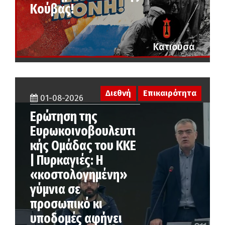
Κούβας!
Κατιούσα
Διεθνή
Επικαιρότητα
01-08-2026
Ερώτηση της
Ευρωκοινοβουλευτι
κής Ομάδας του ΚΚΕ
| Πυρκαγιές: Η
«κοστολογημένη»
γύμνια σε
προσωπικό κι
υποδομές αφήνει