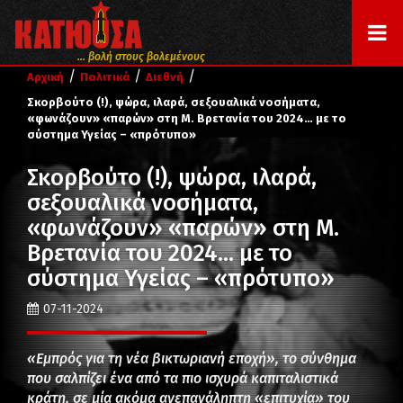
... βολή στους βολεμένους
/
/
/
Αρχική
Πολιτικά
Διεθνή
Σκορβούτο (!), ψώρα, ιλαρά, σεξουαλικά νοσήματα,
«φωνάζουν» «παρών» στη Μ. Βρετανία του 2024… με το
σύστημα Υγείας – «πρότυπο»
Σκορβούτο (!), ψώρα, ιλαρά,
σεξουαλικά νοσήματα,
«φωνάζουν» «παρών» στη Μ.
Βρετανία του 2024… με το
σύστημα Υγείας – «πρότυπο»
07-11-2024
«Εμπρός για τη νέα βικτωριανή εποχή», το σύνθημα
που σαλπίζει ένα από τα πιο ισχυρά καπιταλιστικά
κράτη, σε μία ακόμα ανεπανάληπτη «επιτυχία» του