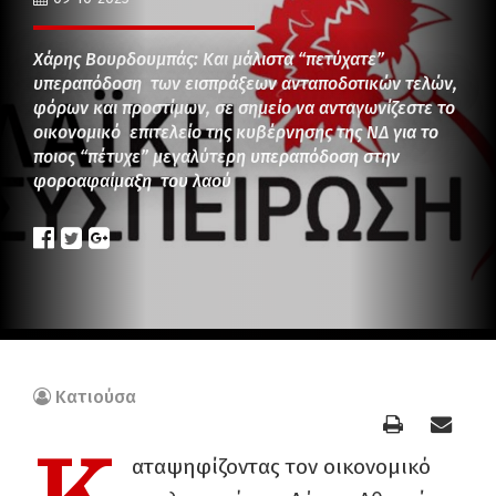
Χάρης Βουρδουμπάς: Και μάλιστα “πετύχατε”
υπεραπόδοση των εισπράξεων ανταποδοτικών τελών,
φόρων και προστίμων, σε σημείο να ανταγωνίζεστε το
οικονομικό επιτελείο της κυβέρνησης της ΝΔ για το
ποιος “πέτυχε” μεγαλύτερη υπεραπόδοση στην
φοροαφαίμαξη του λαού
Κατιούσα
αταψηφίζοντας τον οικονομικό