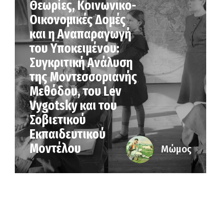
Θεωρίες, Κοινωνικο-
Οικονομικές Δομές
και η Αναπαραγωγή
του Υποκειμένου:
Συγκριτική Ανάλυση
της Μοντεσσοριανής
Μεθόδου, του Lev
Vygotsky και του
Σοβιετικού
Εκπαιδευτικού
Μοντέλου
Μώμος