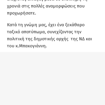
χρονιά στις πολλές αναμορφώσεις που
προχωρήσατε.
Κατά τη γνώμη μας, έχει ένα ξεκάθαρο
ταξικό αποτύπωμα, συνεχίζοντας την
πολιτική της δημοτικής αρχής της ΝΔ και
του κ.Μπακογιάννη.
Από πού φαίνεται αυτό; Από το σε ποια
πράγματα πήγατε καλά, με βάση τον
προϋπολογισμό και σε ποια πράγματα δεν
πήγατε καλά:
“Πήγατε καλά” στο να συνεχίσετε και να
εντείνετε τη φορομπηξία. Και μάλιστα
“πετύχατε” υπεραπόδοση των εισπράξεων