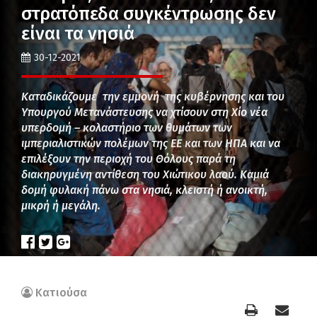
στρατόπεδα συγκέντρωσης δεν
είναι τα νησιά
30-12-2021
Καταδικάζουμε την εμμονή της κυβέρνησης και του
Υπουργού Μετανάστευσης να χτίσουν στη Χίο νέα
υπερδομή – κολαστήριο των θυμάτων των
ιμπεριαλιστικών πολέμων της ΕΕ και των ΗΠΑ και να
επιλέξουν την περιοχή του Θόλους παρά τη
διακηρυγμένη αντίθεση του Χιώτικου λαού. Καμιά
δομή φυλακή πάνω στα νησιά, κλειστή ή ανοικτή,
μικρή ή μεγάλη.
Κατιούσα