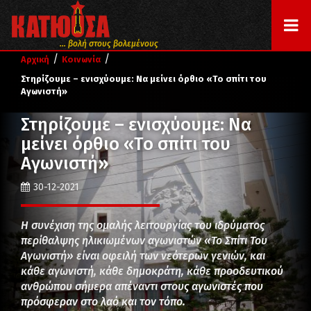
... βολή στους βολεμένους
/
/
Αρχική
Κοινωνία
Στηρίζουμε – ενισχύουμε: Να μείνει όρθιο «Το σπίτι του
Αγωνιστή»
Στηρίζουμε – ενισχύουμε: Να
μείνει όρθιο «Το σπίτι του
Αγωνιστή»
30-12-2021
Η συνέχιση της ομαλής λειτουργίας του ιδρύματος
περίθαλψης ηλικιωμένων αγωνιστών «Το Σπίτι Του
Αγωνιστή» είναι οφειλή των νεότερων γενιών, και
κάθε αγωνιστή, κάθε δημοκράτη, κάθε προοδευτικού
ανθρώπου σήμερα απέναντι στους αγωνιστές που
πρόσφεραν στο λαό και τον τόπο.