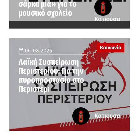
σάρκα μια» για το
μουσικό σχολείο
Κατιούσα
Κοινωνία
06-08-2026
Λαϊκή Συσπείρωση
Περιστερίου: Για την
πυροπροστασία στο
Περιστέρι
Κατιούσα