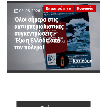
Επικαιρότητα
Κοινωνία
06-08-2026
Όλοι σήμερα στις
αντιιμπεριαλιστικές
συγκεντρώσεις –
Έξω η Ελλάδα από
τον πόλεμο!
Κατιούσα