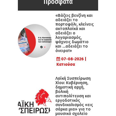
Πρόσφατα
«Βάζεις βενζίνη και
αδειάζει το
πορτοφόλι, κλείνεις
ακτοπλοϊκά και
αδειάζει ο
λογαριασμός,
ψάχνεις δωμάτιο
και …αδειάζει το
όνειρο!»
07-08-2026 |
Κατιούσα
Λαϊκή Συσπείρωση
Χίου: Κυβέρνηση,
δημοτική αρχή,
βολική
αντιπολίτευση και
εργοδοτικός
συνδικαλισμός «εις
σάρκα μια» για το
μουσικό σχολείο