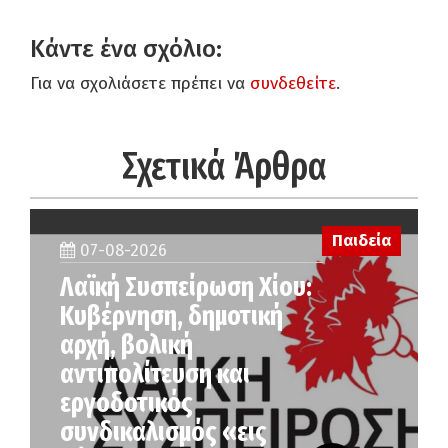
Κάντε ένα σχόλιο:
Για να σχολιάσετε πρέπει να
συνδεθείτε
.
Σχετικά Άρθρα
Παιδεία
07-08-2026
Λαϊκή Συσπείρωση Χίου:
Κυβέρνηση, δημοτική
αρχή, βολική
αντιπολίτευση και
εργοδοτικός
συνδικαλισμός «εις