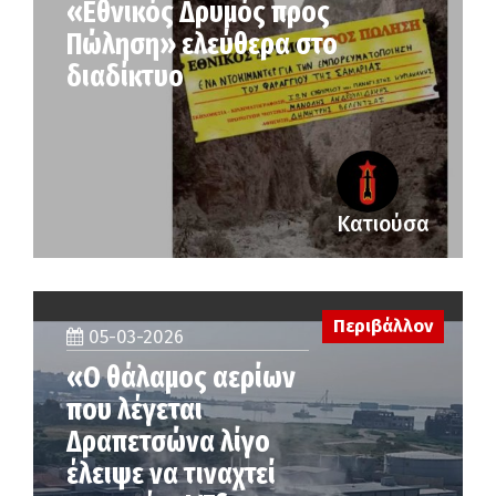
«Εθνικός Δρυμός προς
Πώληση» ελεύθερα στο
διαδίκτυο
Κατιούσα
Περιβάλλον
05-03-2026
«Ο θάλαμος αερίων
που λέγεται
Δραπετσώνα λίγο
έλειψε να τιναχτεί