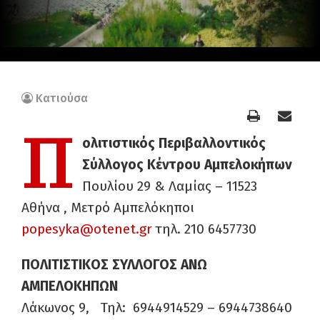
Κατιούσα
Π
ολιτιστικός Περιβαλλοντικός
Σύλλογος Κέντρου Αμπελοκήπων
Πουλίου 29 & Λαμίας – 11523
Αθήνα , Μετρό Αμπελόκηποι
popesyka@otenet.gr
τηλ. 210 6457730
ΠΟΛΙΤΙΣΤΙΚΟΣ ΣΥΛΛΟΓΟΣ ΑΝΩ
ΑΜΠΕΛΟΚΗΠΩΝ
Λάκωνος 9, Τηλ: 6944914529 – 6944738640