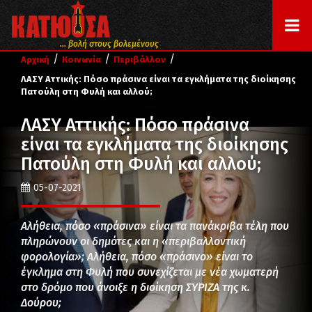
... βολή στους βολεμένους
/
/
/
Αρχική
Κοινωνία
Περιβάλλον
ΛΑΣΥ Αττικής: Πόσο πράσινα είναι τα εγκλήματα της διοίκησης
Πατούλη στη Φυλή και αλλού;
ΛΑΣΥ Αττικής: Πόσο πράσινα
είναι τα εγκλήματα της διοίκησης
Πατούλη στη Φυλή και αλλού;
05-07-2021
Αλήθεια, πόσο «πράσινα» είναι τα πανάκριβα τέλη που
πληρώνουν οι δημότες και η «περιβαλλοντική
φορολογία»; Αλήθεια, πόσο «πράσινο» είναι το
έγκλημα στη Φυλή που συνεχίζεται με νέα χωματερή
στο δρόμο που άνοιξε η διοίκηση ΣΥΡΙΖΑ της κ.
Δούρου;