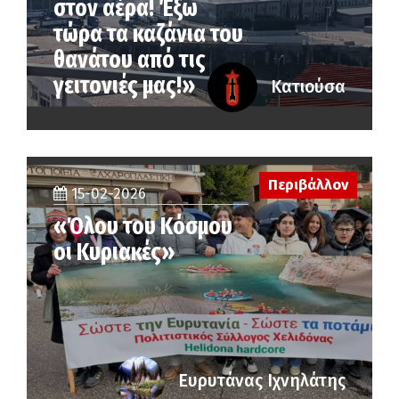
στον αέρα! Έξω
τώρα τα καζάνια του
θανάτου από τις
γειτονιές μας!»
Κατιούσα
Περιβάλλον
15-02-2026
«Όλου του Κόσμου
οι Κυριακές»
Ευρυτάνας Ιχνηλάτης