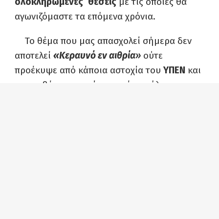
ολοκληρωμένες θέσεις
με τις οποίες θα
αγωνιζόμαστε τα επόμενα χρόνια.
Το θέμα που μας απασχολεί σήμερα δεν
αποτελεί
«Κεραυνό εν αιθρία
»
ούτε
προέκυψε από κάποια αστοχία του
ΥΠΕΝ
και
της κυβέρνησης, είναι συνέχεια όλων των
μέχρι σήμερα κυβερνητικών σχεδιασμών και
«Προσαρμογής»
της νομοθεσίας στους
«Περιβαλλοντικούς στόχους»
της Ε.Ε που
όλες οι ελληνικές έχουν στηρίξει τόσο σε
επίπεδο ευρωκοινοβουλίου όσο και στην
ελληνική βουλή.
Υπενθυμίζουμε ότι τα τελευταία χρόνια
έχουν εγκριθεί στη Βουλή μια σειρά νομοί