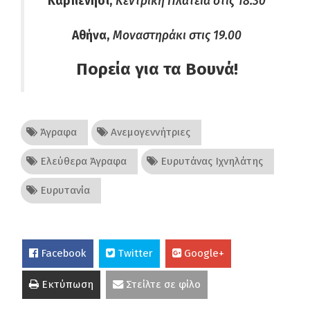
Καρπενήσι,
Κεντρική Πλατεία στις 18.30
Αθήνα,
Μοναστηράκι στις 19.00
Πορεία για τα Βουνά!
Άγραφα
Ανεμογεννήτριες
Ελεύθερα Άγραφα
Ευρυτάνας Ιχνηλάτης
Ευρυτανία
Facebook
Twitter
Google+
Εκτύπωση
Στείλτε σε φίλο