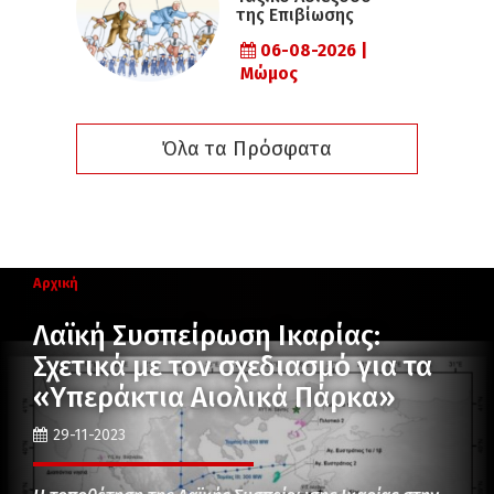
της Επιβίωσης
06-08-2026 |
Μώμος
Όλα τα Πρόσφατα
Αρχική
Λαϊκή Συσπείρωση Ικαρίας:
Σχετικά με τον σχεδιασμό για τα
«Υπεράκτια Αιολικά Πάρκα»
29-11-2023