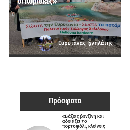
οι Κυριακές»
Ευρυτάνας Ιχνηλάτης
Πρόσφατα
«Βάζεις βενζίνη και
αδειάζει το
πορτοφόλι, κλείνεις