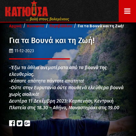
... βολή στους βολεμένους
/
/
/
Αρχική
Κοινωνία
Περιβάλλον
Για τα Βουνά και τη Ζωή!
Για τα Βουνά και τη Ζωή!
11-12-2023
-Έξω τα άθλια ανεμοτέρατα από τα βουνά της
ελευθερίας.
-Κάποτε απάτητα πάντοτε απάτητα!
-Ούτε στην Ευρυτανία ούτε πουθενά ελεύθερα βουνά
χωρίς αιολικά!
Δευτέρα 11 Δεκέμβρη 2023: Καρπενήσι, Κεντρική
Πλατεία στις 18.30 – Αθήνα, Μοναστηράκι στις 19.00