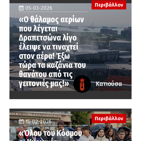
Περιβάλλον
05-03-2026
«Ο θάλαμος αερίων
που λέγεται
Δραπετσώνα λίγο
έλειψε να τιναχτεί
στον αέρα! Έξω
τώρα τα καζάνια του
θανάτου από τις
γειτονιές μας!»
Κατιούσα
Περιβάλλον
15-02-2026
«Όλου του Κόσμου