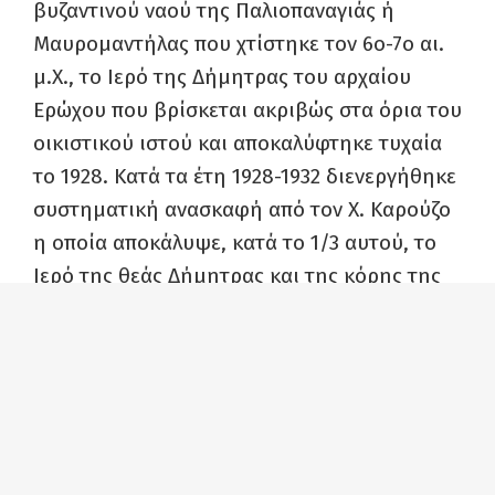
βυζαντινού ναού της Παλιοπαναγιάς ή
Μαυρομαντήλας που χτίστηκε τον 6ο-7ο αι.
μ.Χ., το Ιερό της Δήμητρας του αρχαίου
Ερώχου που βρίσκεται ακριβώς στα όρια του
οικιστικού ιστού και αποκαλύφτηκε τυχαία
το 1928. Κατά τα έτη 1928-1932 διενεργήθηκε
συστηματική ανασκαφή από τον Χ. Καρούζο
η οποία αποκάλυψε, κατά το 1/3 αυτού, το
Ιερό της θεάς Δήμητρας και της κόρης της
Περσεφόνης. Ακολουθώντας την
καταπράσινη περιπατητική διαδρομή
μπορεί κανείς να δει την ακρόπολη και τα
τείχη του αρχαίου Ερώχου, το βυζαντινό
Πύργο των Μανταμιών, το φαράγγι του
Ξηριά που βρίσκεται το σπήλαιο Κοντύλως