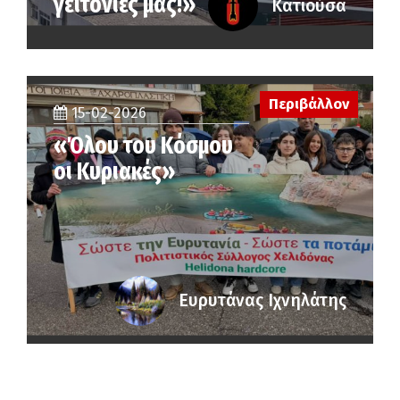
γειτονιές μας!»
Κατιούσα
Περιβάλλον
15-02-2026
«Όλου του Κόσμου
οι Κυριακές»
Ευρυτάνας Ιχνηλάτης