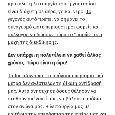
προκαλεί η λειτουργία του εργοστασίου
είναι διάχυτη σε αέρα, γη και νερό.
Το
γεγονός αυτό πρέπει να σημάνει το
συναγερμό ώστε περισσότεροι φορείς και
σύλλογοι να δώσουν τώρα το “παρών” στη
μάχη της διεκδίκησης
.
Δεν υπάρχει η πολυτέλεια να χαθεί άλλος
χρόνος. Τώρα είναι η ώρα!
Τ
α
lockdown
και τα υπόλοιπα περιοριστικά
μέτρα δεν ανέστειλαν τη δίκαιη αντίδρασή
μας
. Αυτό ανησύχησε όσους θέλησαν να
σταθούν απέναντί μας, να βάλουν εμπόδια
στον αγώνα μας. Η λειτουργία μας με
κριτήριο την υπεράσπιση της υγείας μας και