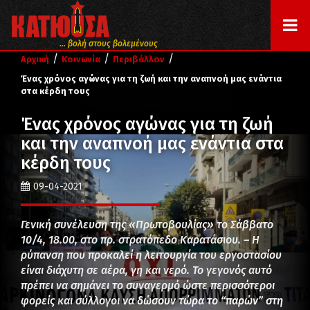
... βολή στους βολεμένους
/
/
/
Αρχική
Κοινωνία
Περιβάλλον
Ένας χρόνος αγώνας για τη ζωή και την αναπνοή μας ενάντια
στα κέρδη τους
Ένας χρόνος αγώνας για τη ζωή
και την αναπνοή μας ενάντια στα
κέρδη τους
09-04-2021
Γενική συνέλευση της «Πρωτοβουλίας» το Σάββατο
10/4, 18.00, στο πρ. στρατόπεδο Καρατάσιου. – Η
ρύπανση που προκαλεί η λειτουργία του εργοστασίου
είναι διάχυτη σε αέρα, γη και νερό. Το γεγονός αυτό
πρέπει να σημάνει το συναγερμό ώστε περισσότεροι
φορείς και σύλλογοι να δώσουν τώρα το “παρών” στη