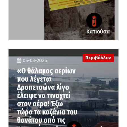
Κατιούσα
Περιβάλλον
05-03-2026
«Ο θάλαμος αερίων
που λέγεται
Δραπετσώνα λίγο
έλειψε να τιναχτεί
στον αέρα! Έξω
τώρα τα καζάνια του
θανάτου από τις