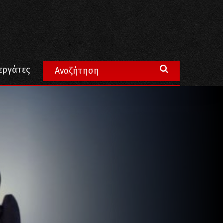
τος
εργάτες