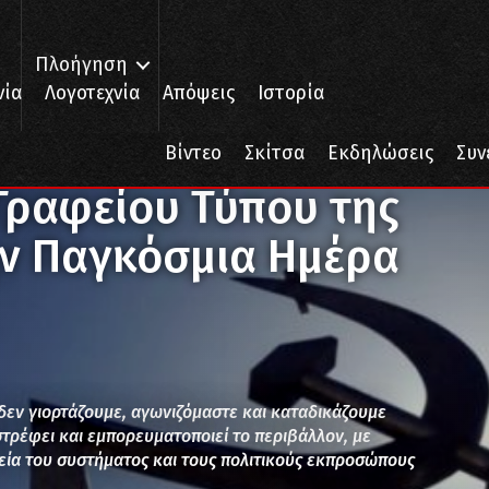
Πλοήγηση
νία
Λογοτεχνία
Απόψεις
Ιστορία
Γραφείου Τύπου της ΚΕ του ΚΚΕ για την Παγκόσμια Ημέρα Περιβάλλον
Βίντεο
Σκίτσα
Εκδηλώσεις
Συν
Γραφείου Τύπου της
ην Παγκόσμια Ημέρα
εν γιορτάζουμε, αγωνιζόμαστε και καταδικάζουμε
στρέφει και εμπορευματοποιεί το περιβάλλον, με
λεία του συστήματος και τους πολιτικούς εκπροσώπους