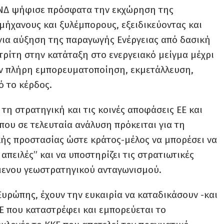
ς ΝΔ ψήφισε πρόσφατα την εκχώρηση της
μήχανους και ξυλέμπορους, εξειδικεύοντας και
 για αύξηση της παραγωγής Ενέργειας από δασική
 τρίτη στην κατάταξη στο ενεργειακό μείγμα μέχρι
ην πλήρη εμπορευματοποίηση, εκμετάλλευση,
 το κέρδος.
 τη στρατηγική και τις κοινές αποφάσεις ΕΕ και
που σε τελευταία ανάλυση πρόκειται για τη
ής προστασίας ώστε κράτος-μέλος να μπορέσει να
απειλές” και να υποστηρίζει τις στρατιωτικές
νόμενου γεωστρατηγικού ανταγωνισμού.
 Ευρώπης, έχουν την ευκαιρία να καταδικάσουν -και
ΕΕ που καταστρέφει και εμπορεύεται το