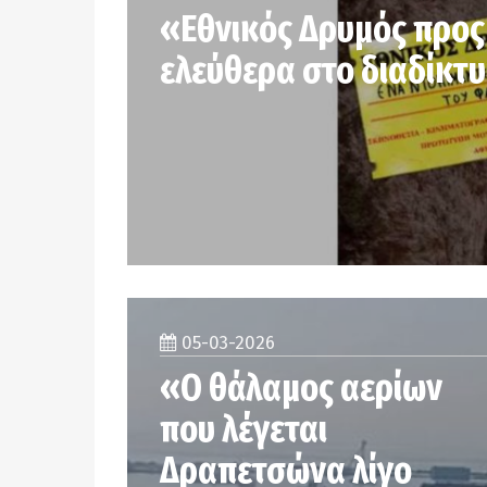
«Εθνικός Δρυμός προ
ελεύθερα στο διαδίκτ
05-03-2026
«Ο θάλαμος αερίων
που λέγεται
Δραπετσώνα λίγο