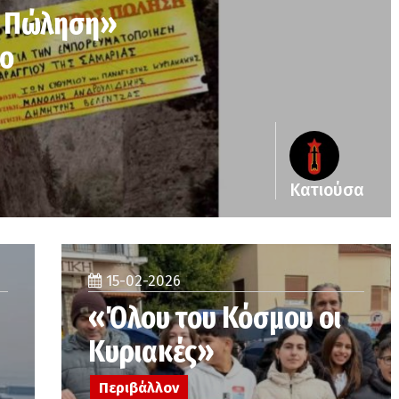
ς Πώληση»
υο
Κατιούσα
15-02-2026
«Όλου του Κόσμου οι
Κυριακές»
Περιβάλλον