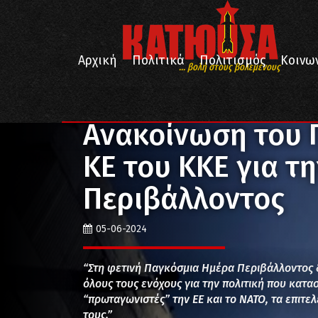
Αρχική
Πολιτικά
Πολιτισμός
Κοινω
... βολή στους βολεμένους
/
/
/
Αρχική
Κοινωνία
Περιβάλλον
Ανακοίνωση του 
Ανακοίνωση του 
ΚΕ του ΚΚΕ για τ
Περιβάλλοντος
05-06-2024
“Στη φετινή Παγκόσμια Ημέρα Περιβάλλοντος δ
όλους τους ενόχους για την πολιτική που κατα
“πρωταγωνιστές” την ΕΕ και το ΝΑΤΟ, τα επιτε
τους.”