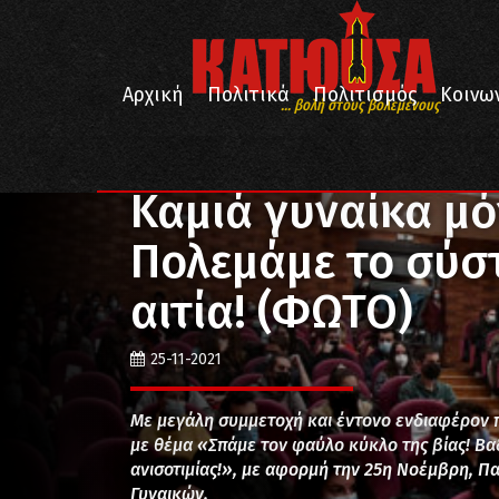
Αρχική
Πολιτικά
Πολιτισμός
Κοινω
... βολή στους βολεμένους
/
/
Αρχική
Κοινωνία
Καμιά γυναίκα μόνη απέναντι σ
Καμιά γυναίκα μό
Πολεμάμε το σύσ
αιτία! (ΦΩΤΟ)
25-11-2021
Με μεγάλη συμμετοχή και έντονο ενδιαφέρον
με θέμα «Σπάμε τον φαύλο κύκλο της βίας! Βα
ανισοτιμίας!», με αφορμή την 25η Νοέμβρη, Πα
Γυναικών.