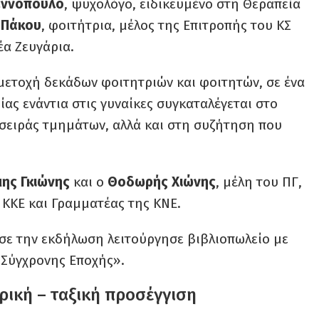
αννόπουλο
, ψυχολόγο, ειδικευμένο στη Θεραπεία
 Πάκου
, φοιτήτρια, μέλος της Επιτροπής του ΚΣ
έα Ζευγάρια.
ετοχή δεκάδων φοιτητριών και φοιτητών, σε ένα
ας ενάντια στις γυναίκες συγκαταλέγεται στο
ς σειράς τμημάτων, αλλά και στη συζήτηση που
ης Γκιώνης
και ο
Θοδωρής Χιώνης
, μέλη του ΠΓ,
υ ΚΚΕ και Γραμματέας της ΚΝΕ.
σε την εκδήλωση λειτούργησε βιβλιοπωλείο με
 «Σύγχρονης Εποχής».
ορική – ταξική προσέγγιση