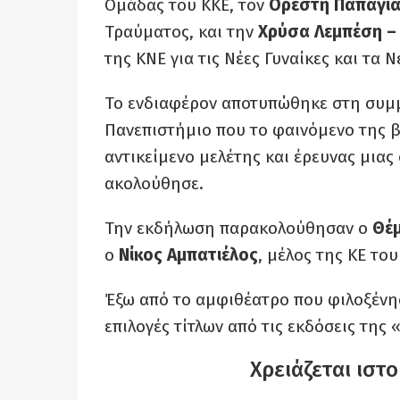
Ομάδας του ΚΚΕ, τον
Ορέστη Παπαγι
Τραύματος, και την
Χρύσα Λεμπέση –
της ΚΝΕ για τις Νέες Γυναίκες και τα Ν
Το ενδιαφέρον αποτυπώθηκε στη συμμ
Πανεπιστήμιο που το φαινόμενο της βί
αντικείμενο μελέτης και έρευνας μια
ακολούθησε.
Την εκδήλωση παρακολούθησαν ο
Θέμ
ο
Νίκος Αμπατιέλος
, μέλος της ΚΕ το
Έξω από το αμφιθέατρο που φιλοξένη
επιλογές τίτλων από τις εκδόσεις της
Χρειάζεται ιστ