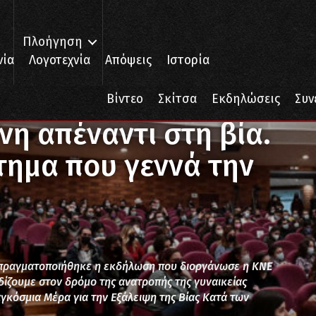
Πλοήγηση
νία
Λογοτεχνία
Απόψεις
Ιστορία
τη βία. Πολεμάμε το σύστημα που γεννά την αιτία! (ΦΩΤΟ)
Βίντεο
Σκίτσα
Εκδηλώσεις
Συν
νη απέναντι στη βία.
τημα που γεννά την
 πραγματοποιήθηκε η εκδήλωση που διοργάνωσε η ΚΝΕ
δίζουμε στον δρόμο της ανατροπής της γυναικείας
γκόσμια Μέρα για την Εξάλειψη της Βίας Κατά των