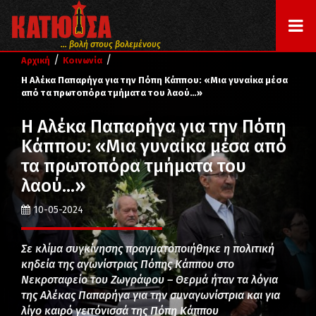
... βολή στους βολεμένους
/
/
Αρχική
Κοινωνία
Η Αλέκα Παπαρήγα για την Πόπη Κάππου: «Μια γυναίκα μέσα
από τα πρωτοπόρα τμήματα του λαού…»
Η Αλέκα Παπαρήγα για την Πόπη
Κάππου: «Μια γυναίκα μέσα από
τα πρωτοπόρα τμήματα του
λαού…»
10-05-2024
Σε κλίμα συγκίνησης πραγματοποιήθηκε η πολιτική
κηδεία της αγωνίστριας Πόπης Κάππου στο
Νεκροταφείο του Ζωγράφου – Θερμά ήταν τα λόγια
της Αλέκας Παπαρήγα για την συναγωνίστρια και για
λίγο καιρό γειτόνισσά της Πόπη Κάππου