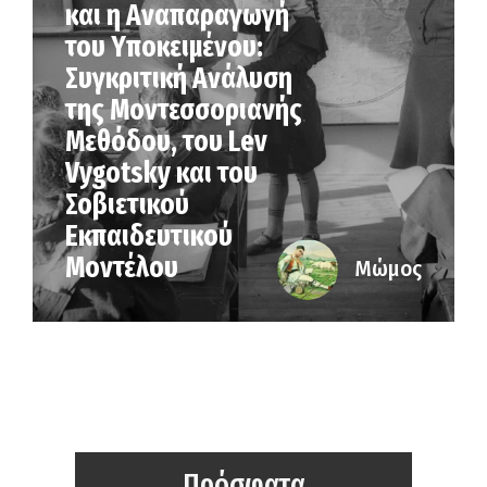
και η Αναπαραγωγή
του Υποκειμένου:
Συγκριτική Ανάλυση
της Μοντεσσοριανής
Μεθόδου, του Lev
Vygotsky και του
Σοβιετικού
Εκπαιδευτικού
Μοντέλου
Μώμος
Πρόσφατα