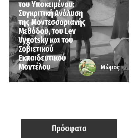
του Υποκειμένου:
Συγκριτική Ανάλυση
της Μοντεσσοριανής
Μεθόδου, του Lev
Vygotsky και του
Σοβιετικού
Εκπαιδευτικού
Μοντέλου
Μώμος
Πρόσφατα