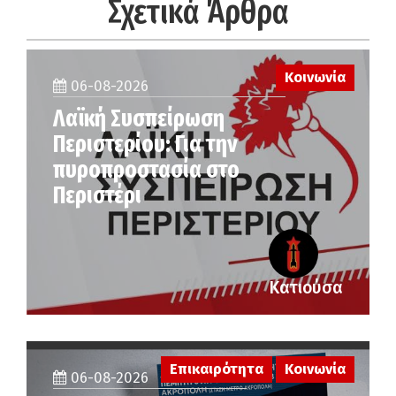
Σχετικά Άρθρα
Κοινωνία
06-08-2026
Λαϊκή Συσπείρωση
Περιστερίου: Για την
πυροπροστασία στο
Περιστέρι
Κατιούσα
Επικαιρότητα
Κοινωνία
06-08-2026