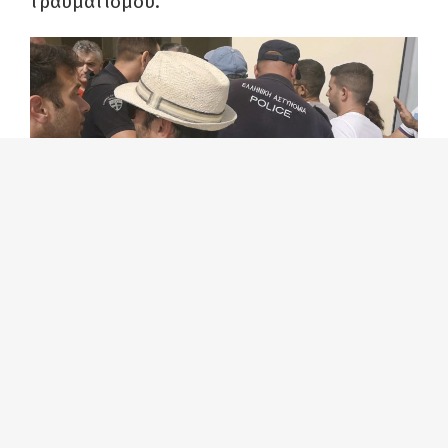
τραυματισμού.
Η αστυνομία προχώρησε σε δύο
προσαγωγές, ένας εκ των οποίων είναι
συνδικαλιστής του ΠΑΜΕ στον επισιτισμό
και στέλεχος της ΚΝΕ
. Εκπρόσωποι
σωματείων πήγαν στο αστυνομικό τμήμα
Πρέβεζας, προκειμένου να απαιτήσουν την