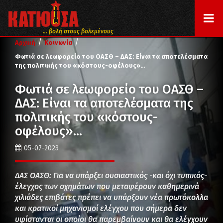
... βολή στους βολεμένους
/
/
Αρχική
Κοινωνία
Φωτιά σε λεωφορείο του ΟΑΣΘ – ΔΑΣ: Είναι τα αποτελέσματα
της πολιτικής του «κόστους-οφέλους»…
Φωτιά σε λεωφορείο του ΟΑΣΘ –
ΔΑΣ: Είναι τα αποτελέσματα της
πολιτικής του «κόστους-
οφέλους»…
05-07-2023
ΔΑΣ ΟΑΣΘ: Για να υπάρξει ουσιαστικός -και όχι τυπικός-
έλεγχος των οχημάτων που μεταφέρουν καθημερινά
χιλιάδες επιβάτες πρέπει να υπάρξουν νέα πρωτόκολλα
και κρατικοί μηχανισμοί ελέγχου που σήμερα δεν
υφίστανται οι οποίοι θα παρεμβαίνουν και θα ελέγχουν