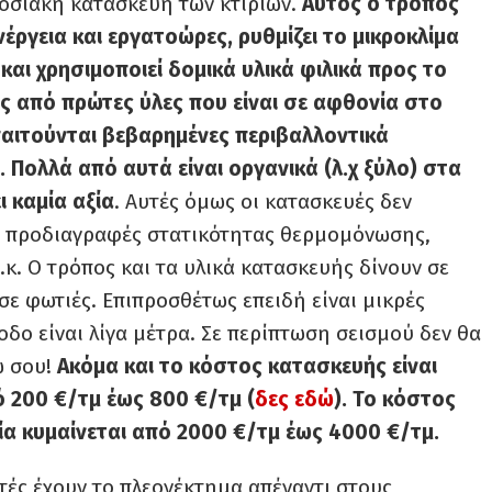
δοσιακή κατασκευή των κτιρίων.
Αυτός ο τρόπος
έργεια και εργατοώρες, ρυθμίζει το μικροκλίμα
και χρησιμοποιεί δομικά υλικά φιλικά προς το
ς από πρώτες ύλες που είναι σε αφθονία στο
παιτούνται βεβαρημένες περιβαλλοντικά
 Πολλά από αυτά είναι οργανικά (λ.χ ξύλο) στα
ι καμία αξία
. Αυτές όμως οι κατασκευές δεν
ις προδιαγραφές στατικότητας θερμομόνωσης,
κ. Ο τρόπος και τα υλικά κατασκευής δίνουν σε
σε φωτιές. Επιπροσθέτως επειδή είναι μικρές
δο είναι λίγα μέτρα. Σε περίπτωση σεισμού δεν θα
ω σου!
Ακόμα και το κόστος κατασκευής είναι
ό 200 €/τμ έως 800 €/τμ (
δες εδώ
). Το κόστος
ία κυμαίνεται από 2000 €/τμ έως 4000 €/τμ.
τές έχουν το πλεονέκτημα απέναντι στους