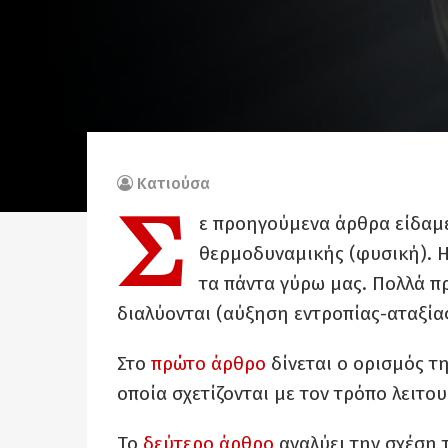
Κατιούσα
Σ
ε προηγούμενα άρθρα είδαμε 
θερμοδυναμικής (φυσική). Η 
τα πάντα γύρω μας. Πολλά π
διαλύονται (αύξηση εντροπίας-αταξίας
Στο
πρώτο άρθρο
δίνεται ο ορισμός τ
οποία σχετίζονται με τον τρόπο λειτου
Το
δεύτερο άρθρο
αναλύει την σχέση 