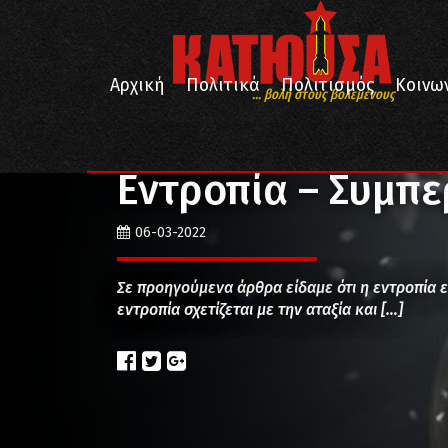
Αρχική
Πολιτικά
Πολιτισμός
Κοινω
... βολή στους βολεμένους
/
/
/
Αρχική
Κοινωνία
Επιστήμη
Εντροπία – Συμπε
Εντροπία – Συμπ
06-03-2022
Σε προηγούμενα άρθρα είδαμε ότι η εντροπία ε
εντροπία σχετίζεται με την αταξία και […]