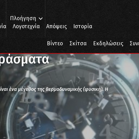
Πλοήγηση
νία
Λογοτεχνία
Απόψεις
Ιστορία
ράσματα
Βίντεο
Σκίτσα
Εκδηλώσεις
Συν
εράσματα
ίναι ένα μέγεθος της θερμοδυναμικής (φυσική). Η